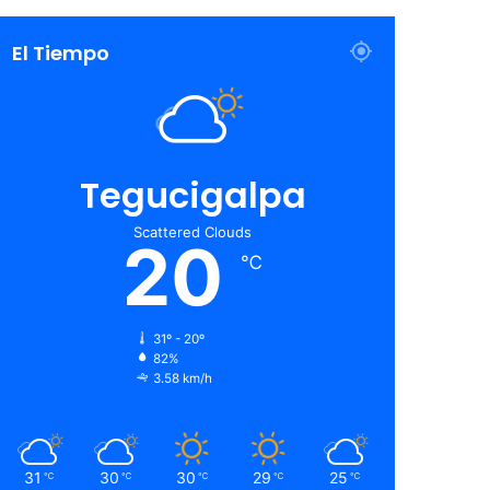
El Tiempo
Tegucigalpa
Scattered Clouds
20
℃
31º - 20º
82%
3.58 km/h
31
30
30
29
25
℃
℃
℃
℃
℃