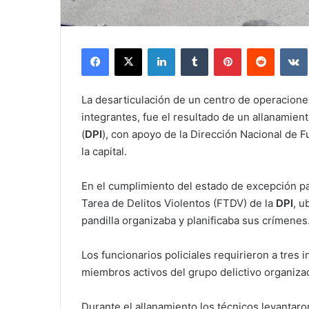
Facebook
X
LinkedIn
Tumblr
Pinterest
Reddit
La desarticulación de un centro de operacione
integrantes, fue el resultado de un allanamient
(
DPI
), con apoyo de la Dirección Nacional de F
la capital.
En el cumplimiento del estado de excepción parc
Tarea de Delitos Violentos (FTDV) de la
DPI
, u
pandilla organizaba y planificaba sus crímenes
Los funcionarios policiales requirieron a tres 
miembros activos del grupo delictivo organizado
Durante el allanamiento los técnicos levantaron