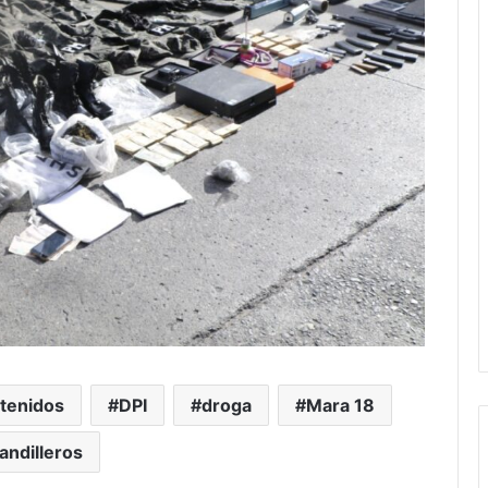
tenidos
DPI
droga
Mara 18
andilleros