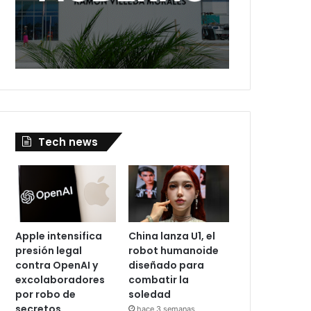
Tech news
Apple intensifica
China lanza U1, el
presión legal
robot humanoide
contra OpenAI y
diseñado para
excolaboradores
combatir la
por robo de
soledad
secretos
hace 3 semanas