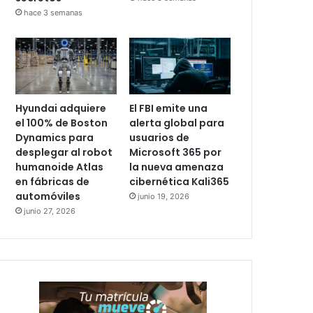
hace 3 semanas
Hyundai adquiere
El FBI emite una
el 100% de Boston
alerta global para
Dynamics para
usuarios de
desplegar al robot
Microsoft 365 por
humanoide Atlas
la nueva amenaza
en fábricas de
cibernética Kali365
automóviles
junio 19, 2026
junio 27, 2026