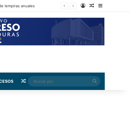
Log In
Random Article
Sidebar
ento de su salario beca
Random Article
Buscar
CESOS
por