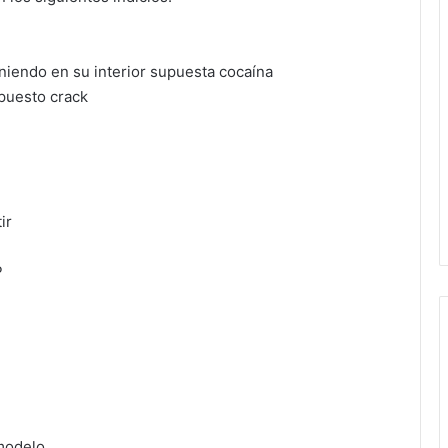
eniendo en su interior supuesta cocaína
puesto crack
ir
P
 modelo