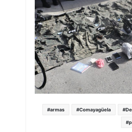
armas
Comayagüela
De
p