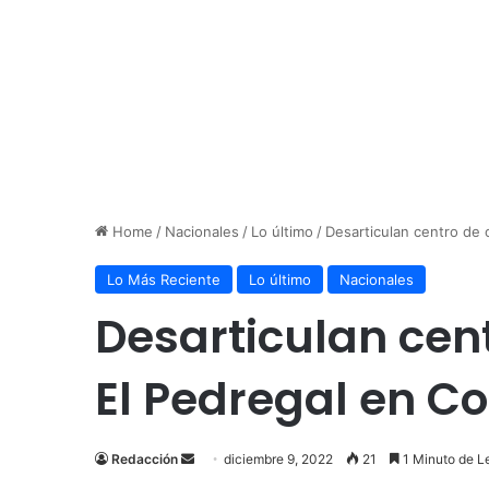
Home
/
Nacionales
/
Lo último
/
Desarticulan centro de 
Lo Más Reciente
Lo último
Nacionales
Desarticulan cent
El Pedregal en 
Send
Redacción
diciembre 9, 2022
21
1 Minuto de L
an