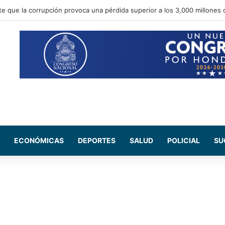
e Salud del CN se reúne con médicos residentes para evaluar el increm
ECONÓMICAS
DEPORTES
SALUD
POLICIAL
SU