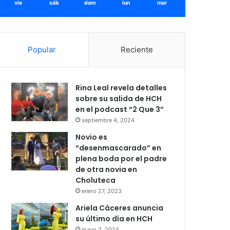
vie
sáb
dom
lun
mar
Popular
Reciente
Rina Leal revela detalles
sobre su salida de HCH
en el podcast “2 Que 3”
septiembre 4, 2024
Novio es
“desenmascarado” en
plena boda por el padre
de otra novia en
Choluteca
enero 27, 2023
Ariela Cáceres anuncia
su último día en HCH
mayo 2, 2024