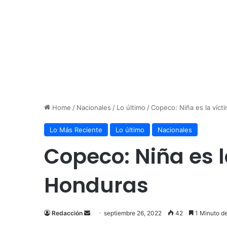
Home
/
Nacionales
/
Lo último
/
Copeco: Niña es la víct
Lo Más Reciente
Lo último
Nacionales
Copeco: Niña es l
Honduras
Send
Redacción
septiembre 26, 2022
42
1 Minuto de
an