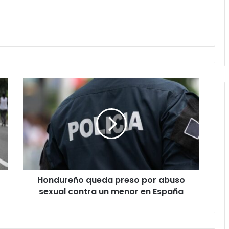
Hondureño
queda
preso
por
abuso
sexual
contra
un
menor
Hondureño queda preso por abuso
en
España
sexual contra un menor en España