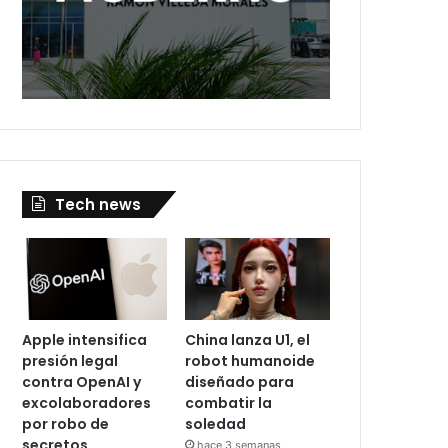
Tech news
Apple intensifica
China lanza U1, el
presión legal
robot humanoide
contra OpenAI y
diseñado para
excolaboradores
combatir la
por robo de
soledad
secretos
hace 3 semanas