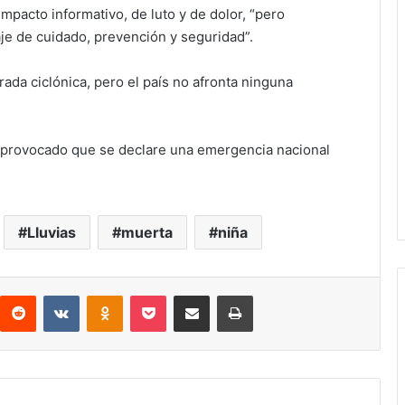
pacto informativo, de luto y de dolor, “pero
je de cuidado, prevención y seguridad”.
rada ciclónica, pero el país no afronta ninguna
ha provocado que se declare una emergencia nacional
Lluvias
muerta
niña
interest
Reddit
VKontakte
Odnoklassniki
Pocket
compartit via email
Print