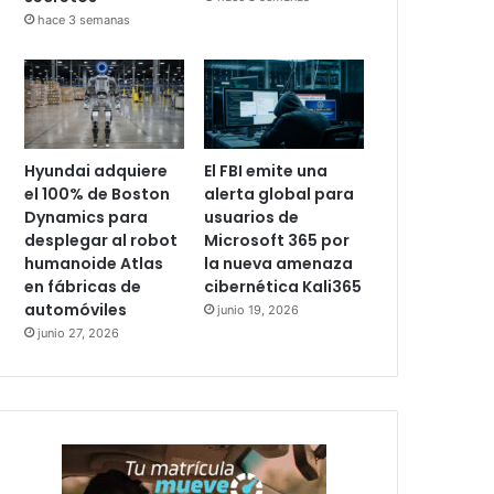
hace 3 semanas
Hyundai adquiere
El FBI emite una
el 100% de Boston
alerta global para
Dynamics para
usuarios de
desplegar al robot
Microsoft 365 por
humanoide Atlas
la nueva amenaza
en fábricas de
cibernética Kali365
automóviles
junio 19, 2026
junio 27, 2026