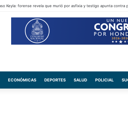
e en instalaciones de la DNVT tras accidente de tránsito
ECONÓMICAS
DEPORTES
SALUD
POLICIAL
SU