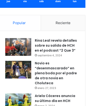
jue
vie
sáb
dom
lun
Popular
Reciente
Rina Leal revela detalles
sobre su salida de HCH
en el podcast “2 Que 3”
septiembre 4, 2024
Novio es
“desenmascarado” en
plena boda por el padre
de otra novia en
Choluteca
enero 27, 2023
Ariela Cáceres anuncia
su último día en HCH
mayo 2, 2024