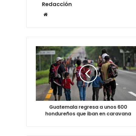
Redacción
Website
Guatemala
regresa
a
unos
600
hondureños
que
iban
en
Guatemala regresa a unos 600
caravana
hondureños que iban en caravana