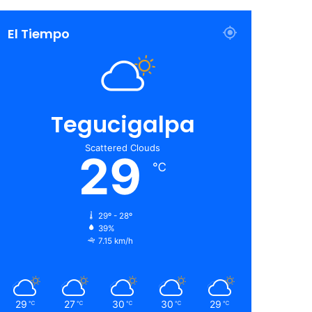
El Tiempo
Tegucigalpa
Scattered Clouds
29
℃
29º - 28º
39%
7.15 km/h
29
27
30
30
29
℃
℃
℃
℃
℃