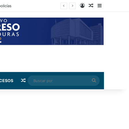
Log In
Random Article
Sidebar
Random Article
Buscar
CESOS
por