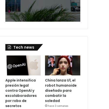
Tech news
Apple intensifica
China lanza U1, el
presión legal
robot humanoide
contra OpenAI y
diseñado para
excolaboradores
combatir la
por robo de
soledad
secretos
hace 3 semanas