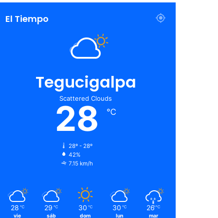
El Tiempo
Tegucigalpa
Scattered Clouds
28
℃
28º - 28º
42%
7.15 km/h
28
29
30
30
26
℃
℃
℃
℃
℃
vie
sáb
dom
lun
mar