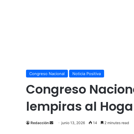
Congreso Nacional
Noticia Positiva
Congreso Naciona
lempiras al Hoga
Send
Redacción
junio 13, 2026
14
2 minutes read
an