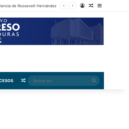
Log In
Random Article
Sidebar
Random Article
Buscar
CESOS
por