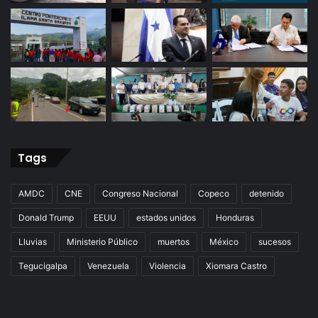
Tags
AMDC
CNE
Congreso Nacional
Copeco
detenido
Donald Trump
EEUU
estados unidos
Honduras
Lluvias
Ministerio Público
muertos
México
sucesos
Tegucigalpa
Venezuela
Violencia
Xiomara Castro