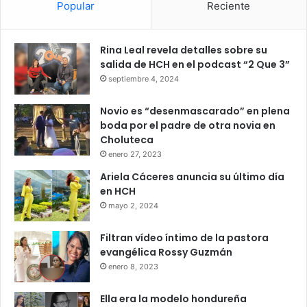
Por su parte, la diputada Ariana Banegas destacó que el
Popular
Reciente
centro brinda atención a niños y adultos con discapacidad
o dificultades derivadas de enfermedades y accidentes.
Rina Leal revela detalles sobre su
salida de HCH en el podcast “2 Que 3”
“No solamente atiende pacientes de Colón, sino también
septiembre 4, 2024
pacientes del lado de Olancho, Gracias a Dios, parte de
Yoro y parte de Atlántida”, indicó.
Novio es “desenmascarado” en plena
boda por el padre de otra novia en
Choluteca
La congresista detalló que Cricol brinda cerca de 6.000
enero 27, 2023
atenciones mensuales debido a la demanda de terapias y
tratamientos especializados.
Ariela Cáceres anuncia su último día
en HCH
mayo 2, 2024
centro de rehabilitación
Congreso
Filtran vídeo íntimo de la pastora
Cristóbal Colón
evangélica Rossy Guzmán
enero 8, 2023
Ella era la modelo hondureña