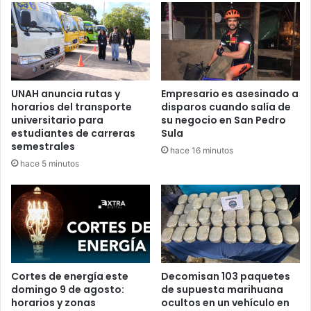
Cricol sostuvieron reuniones con diputados del
departamento de Colón para exponer las necesidades del
centro y solicitar apoyo permanente para su
funcionamiento.
UNAH anuncia rutas y
Empresario es asesinado a
“Nos explicaban toda la labor que realiza Cricol en favor
horarios del transporte
disparos cuando salía de
de la gente y nos dijeron que ningún Congreso les había
universitario para
su negocio en San Pedro
estudiantes de carreras
Sula
aprobado una partida presupuestaria anual”, señaló.
semestrales
hace 16 minutos
hace 5 minutos
El titular del Legislativo aseguró que, tras las gestiones
realizadas, se impulsó la aprobación del decreto para
garantizar los recursos destinados al centro.
Cortes de energía este
Decomisan 103 paquetes
domingo 9 de agosto:
de supuesta marihuana
horarios y zonas
ocultos en un vehículo en