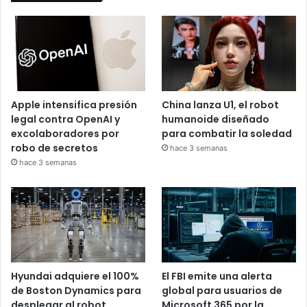
Apple intensifica presión
China lanza U1, el robot
legal contra OpenAI y
humanoide diseñado
excolaboradores por
para combatir la soledad
robo de secretos
hace 3 semanas
hace 3 semanas
Hyundai adquiere el 100%
El FBI emite una alerta
de Boston Dynamics para
global para usuarios de
desplegar al robot
Microsoft 365 por la