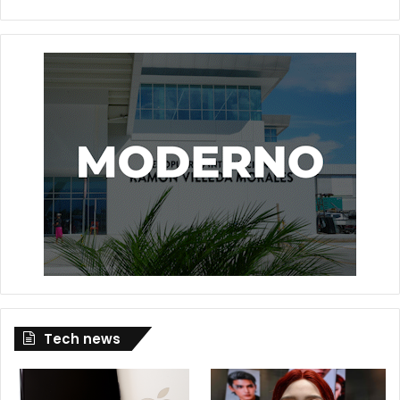
Tech news