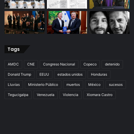
Tags
AMDC
CNE
Congreso Nacional
Copeco
detenido
Donald Trump
EEUU
estados unidos
Honduras
Lluvias
Ministerio Público
muertos
México
sucesos
Tegucigalpa
Venezuela
Violencia
Xiomara Castro