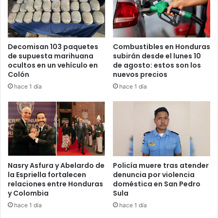
También destacó la importancia de garantizar acceso a
empleo, vivienda, alimentación y oportunidades para las
familias hondureñas.
Decomisan 103 paquetes
Combustibles en Honduras
“El país necesita humanizarse”, afirmó el líder religioso.
de supuesta marihuana
subirán desde el lunes 10
ocultos en un vehículo en
de agosto: estos son los
Colón
nuevos precios
“La ascensión no es un mito”
hace 1 día
hace 1 día
Rodríguez Maradiaga explicó que la celebración de la
Ascensión de Jesucristo representa no solo un
acontecimiento espiritual, sino también un llamado a la
transformación personal y social.
“La ascensión no es un mito, es una tarea”, expresó
Nasry Asfura y Abelardo de
Policía muere tras atender
durante la homilía.
la Espriella fortalecen
denuncia por violencia
relaciones entre Honduras
doméstica en San Pedro
y Colombia
Sula
El religioso concluyó invitando a la población a mantener
hace 1 día
hace 1 día
viva la esperanza y trabajar diariamente por una Honduras