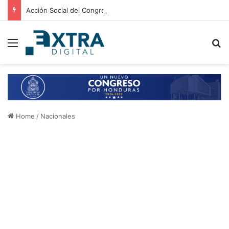
Acción Social del Congreso Nacional fortalece alianza con la Fundación Apo-Autis
Menu
B
Home
/
Nacionales