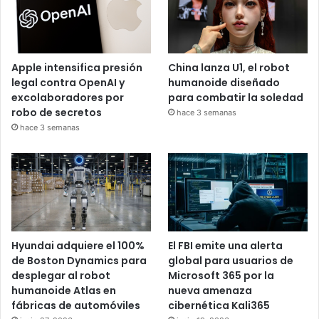
Apple intensifica presión
China lanza U1, el robot
legal contra OpenAI y
humanoide diseñado
excolaboradores por
para combatir la soledad
robo de secretos
hace 3 semanas
hace 3 semanas
Hyundai adquiere el 100%
El FBI emite una alerta
de Boston Dynamics para
global para usuarios de
desplegar al robot
Microsoft 365 por la
humanoide Atlas en
nueva amenaza
fábricas de automóviles
cibernética Kali365