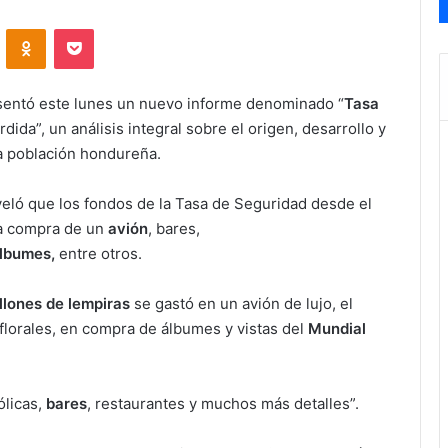
VKontakte
Odnoklassniki
Pocket
sentó este lunes un nuevo informe denominado “
Tasa
ida”, un análisis integral sobre el origen, desarrollo y
a población hondureña.
eveló que los fondos de la Tasa de Seguridad desde el
la compra de un
avión
, bares,
álbumes,
entre otros.
illones de lempiras
se gastó en un avión de lujo, el
florales, en compra de álbumes y vistas del
Mundial
ólicas,
bares
, restaurantes y muchos más detalles”.