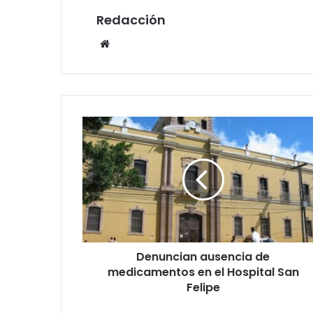
Redacción
Website
Denuncian
ausencia
de
medicamentos
en
el
Hospital
San
Felipe
Denuncian ausencia de
medicamentos en el Hospital San
Felipe