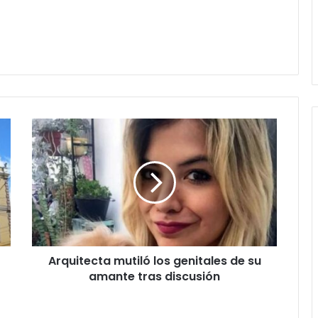
Arquitecta
mutiló
los
genitales
de
su
amante
tras
discusión
Arquitecta mutiló los genitales de su
amante tras discusión