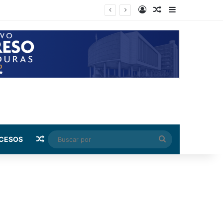
Log In
Random Article
Sidebar
Random Article
Buscar
CESOS
por