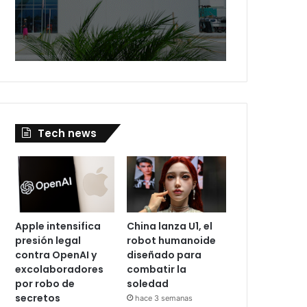
Tech news
Apple intensifica
China lanza U1, el
presión legal
robot humanoide
contra OpenAI y
diseñado para
excolaboradores
combatir la
por robo de
soledad
secretos
hace 3 semanas