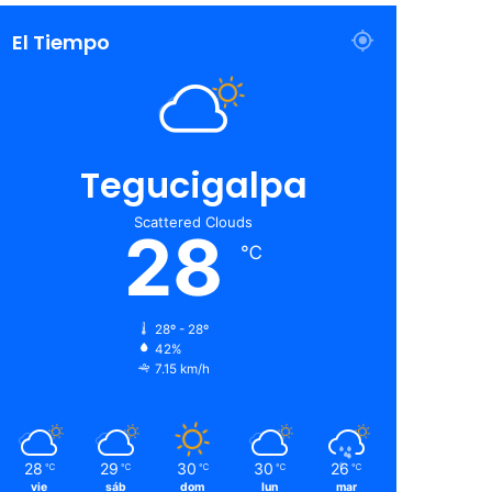
El Tiempo
Tegucigalpa
Scattered Clouds
28
℃
28º - 28º
42%
7.15 km/h
28
29
30
30
26
℃
℃
℃
℃
℃
vie
sáb
dom
lun
mar