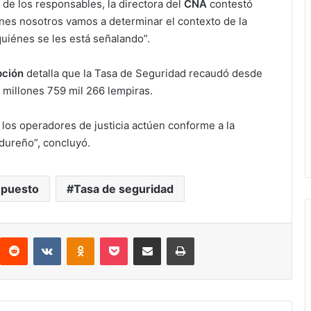
 de los responsables, la directora del
CNA
contestó
ones nosotros vamos a determinar el contexto de la
quiénes se les está señalando”.
pción
detalla que la Tasa de Seguridad recaudó desde
 millones 759 mil 266 lempiras.
los operadores de justicia actúen conforme a la
ndureño”, concluyó.
upuesto
Tasa de seguridad
interest
Reddit
VKontakte
Odnoklassniki
Pocket
compartit via email
Print