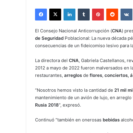
Facebook
X
LinkedIn
Tumblr
Pinterest
Reddit
El Consejo Nacional Anticorrupción (
CNA
) pre
de Seguridad
Poblacional: La nueva década pérd
consecuencias de un fideicomiso lesivo para l
La directora del
CNA
, Gabriela Castellanos, r
2012 a mayo de 2022 fueron malversados en 
restaurantes,
arreglos
de
flores
,
conciertos, 
“Nosotros hemos visto la cantidad de
21 mil m
mantenimiento de un avión de lujo, en arreglo 
Rusia 2018
“, expresó.
Continuó “también en onerosas
bebidas
alcoh