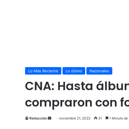
Lo Más Reciente
Lo último
Nacionales
CNA: Hasta álbum
compraron con f
Send
Redacción
noviembre 21, 2022
31
1 Minuto de 
an