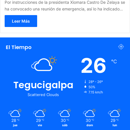
Por instrucciones de la presidenta Xiomara Castro De Zelaya se
ha convocado una reunión de emergencia, así lo ha indicado…
Leer Más
El Tiempo
26
℃
Tegucigalpa
28º - 26º
50%
7.15 km/h
Scattered Clouds
28
29
30
30
29
℃
℃
℃
℃
℃
jue
vie
sáb
dom
lun