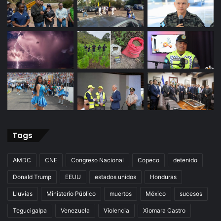
Tags
AMDC
CNE
Congreso Nacional
Copeco
detenido
Donald Trump
EEUU
estados unidos
Honduras
Lluvias
Ministerio Público
muertos
México
sucesos
Tegucigalpa
Venezuela
Violencia
Xiomara Castro