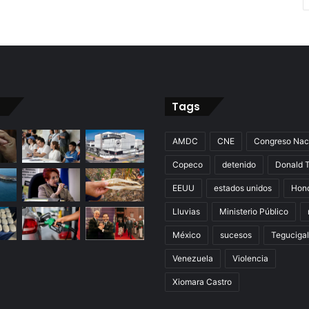
Tags
AMDC
CNE
Congreso Nac
Copeco
detenido
Donald 
EEUU
estados unidos
Hon
Lluvias
Ministerio Público
México
sucesos
Teguciga
Venezuela
Violencia
Xiomara Castro