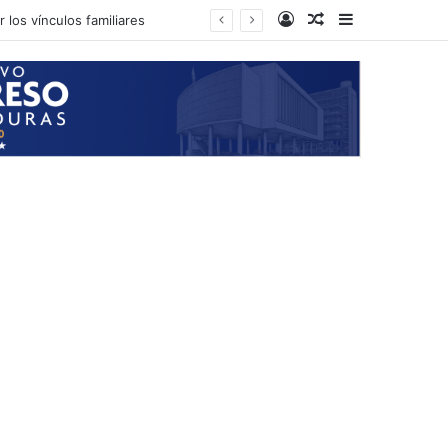
Log In
Random Article
Sidebar
 los vínculos familiares