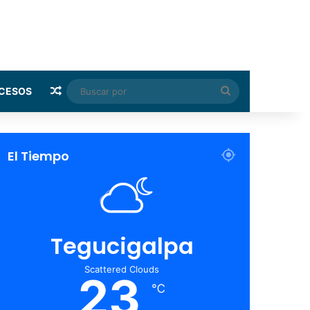
Random Article
Buscar
CESOS
por
El Tiempo
Tegucigalpa
Scattered Clouds
23
℃