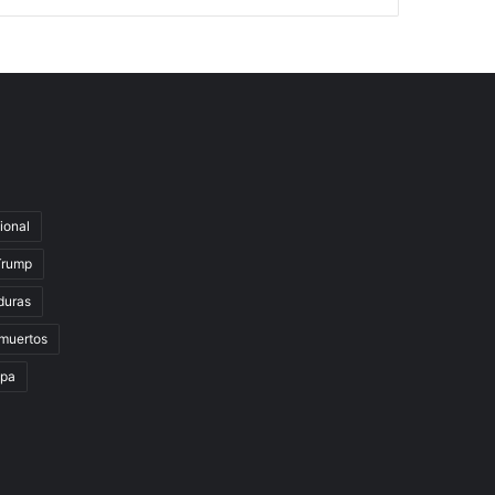
ional
Trump
duras
muertos
lpa