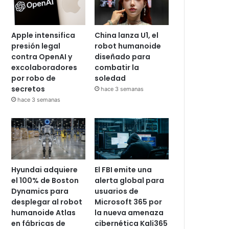
Apple intensifica
China lanza U1, el
presión legal
robot humanoide
contra OpenAI y
diseñado para
excolaboradores
combatir la
por robo de
soledad
secretos
hace 3 semanas
hace 3 semanas
Hyundai adquiere
El FBI emite una
el 100% de Boston
alerta global para
Dynamics para
usuarios de
desplegar al robot
Microsoft 365 por
humanoide Atlas
la nueva amenaza
en fábricas de
cibernética Kali365