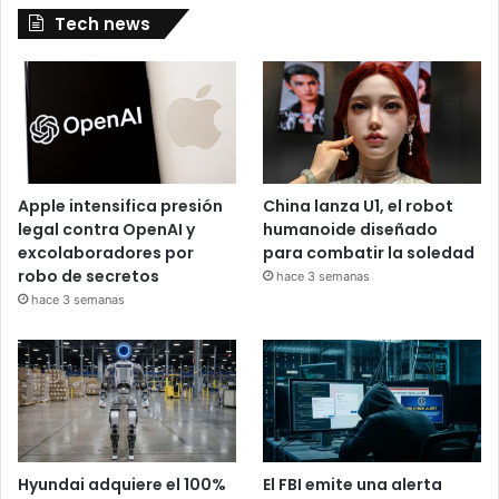
Tech news
Apple intensifica presión
China lanza U1, el robot
legal contra OpenAI y
humanoide diseñado
excolaboradores por
para combatir la soledad
robo de secretos
hace 3 semanas
hace 3 semanas
Hyundai adquiere el 100%
El FBI emite una alerta