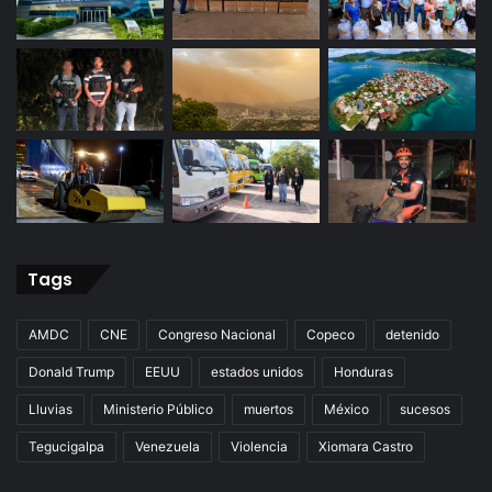
Tags
AMDC
CNE
Congreso Nacional
Copeco
detenido
Donald Trump
EEUU
estados unidos
Honduras
Lluvias
Ministerio Público
muertos
México
sucesos
Tegucigalpa
Venezuela
Violencia
Xiomara Castro