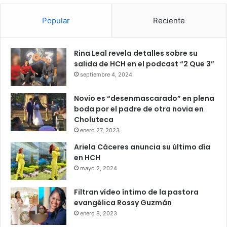
Lo investigan por extorsión y
Popular
Reciente
otros delitos
Además del delito de organizaciones terroristas, las
Rina Leal revela detalles sobre su
autoridades salvadoreñas mantienen abiertas otras líneas
salida de HCH en el podcast “2 Que 3”
de investigación en contra del detenido.
septiembre 4, 2024
Novio es “desenmascarado” en plena
Entre los delitos que se le atribuyen figuran agrupaciones
boda por el padre de otra novia en
ilícitas, homicidio y extorsión agravada, hechos que
Choluteca
continúan bajo investigación por parte de las instituciones
enero 27, 2023
encargadas de la persecución penal en El Salvador.
Ariela Cáceres anuncia su último día
en HCH
Las pesquisas apuntan a que también habría participado
mayo 2, 2024
en actividades relacionadas con la distribución de drogas
y la recolección de dinero producto de extorsiones.
Filtran vídeo íntimo de la pastora
evangélica Rossy Guzmán
enero 8, 2023
Hondureño
MS-13