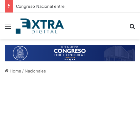
Congreso Nacional entrega 21 aires acondicionados a escuelas de Choluteca
Menu
B
Home
/
Nacionales