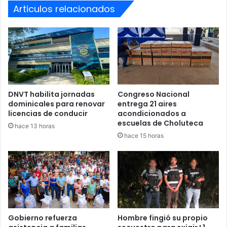
Articulos relacionados
DNVT habilita jornadas
Congreso Nacional
dominicales para renovar
entrega 21 aires
licencias de conducir
acondicionados a
escuelas de Choluteca
hace 13 horas
hace 15 horas
Lo vinculan con una
Gobierno refuerza
Hombre fingió su propio