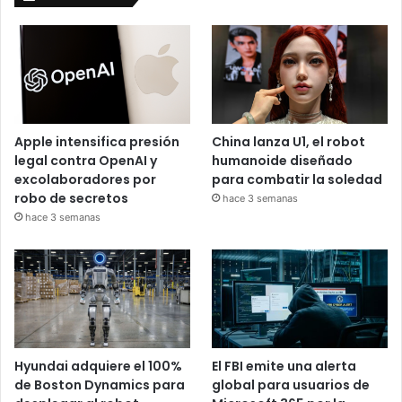
Apple intensifica presión
China lanza U1, el robot
legal contra OpenAI y
humanoide diseñado
excolaboradores por
para combatir la soledad
robo de secretos
hace 3 semanas
hace 3 semanas
Hyundai adquiere el 100%
El FBI emite una alerta
de Boston Dynamics para
global para usuarios de