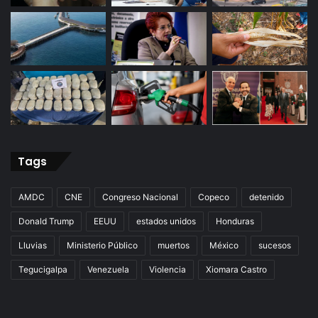
Tags
AMDC
CNE
Congreso Nacional
Copeco
detenido
Donald Trump
EEUU
estados unidos
Honduras
Lluvias
Ministerio Público
muertos
México
sucesos
Tegucigalpa
Venezuela
Violencia
Xiomara Castro