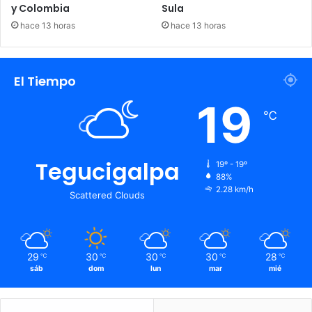
y Colombia
Sula
de tráfico ilícito de drogas agravado y asociación para
hace 13 horas
hace 13 horas
delinquir.
El Tiempo
Delivery
MS-13
19
℃
Tegucigalpa
19º - 19º
88%
2.28 km/h
Scattered Clouds
29
30
30
30
28
℃
℃
℃
℃
℃
sáb
dom
lun
mar
mié