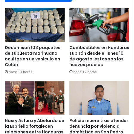
@Canal8_hn
pic.twitter.com/atlOMl3ZkN
— Policía Nacional de Honduras
(@PoliciaHonduras)
July 27, 2025
Decomisan 103 paquetes
Combustibles en Honduras
de supuesta marihuana
subirán desde el lunes 10
ocultos en un vehículo en
de agosto: estos son los
Operación en zona residencial
Colón
nuevos precios
hace 10 horas
hace 12 horas
El arresto se produjo durante patrullajes preventivos en
un sector residencial de San Pedro Sula, donde agentes
policiales detectaron comportamientos sospechosos por
parte de los motociclistas. Al inspeccionar las mochilas,
descubrieron la droga empacada en bolsas plásticas listas
para distribución.
Nasry Asfura y Abelardo de
Policía muere tras atender
la Espriella fortalecen
denuncia por violencia
Ambos detenidos fueron remitidos a la Fiscalía
relaciones entre Honduras
doméstica en San Pedro
correspondiente por suponerlos responsables del delito