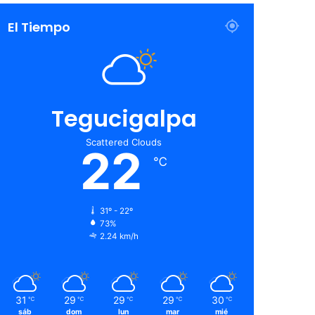
El Tiempo
Tegucigalpa
Scattered Clouds
22
℃
31º - 22º
73%
2.24 km/h
31
29
29
29
30
℃
℃
℃
℃
℃
sáb
dom
lun
mar
mié