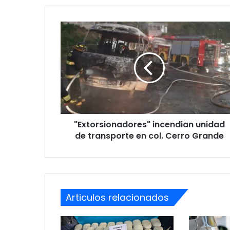
"Extorsionadores"
incendian
unidad
de
transporte
en
col.
Cerro
Grande
"Extorsionadores" incendian unidad
de transporte en col. Cerro Grande
Articulos relacionados