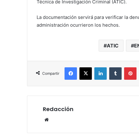
Técnica de Investigación Criminal (ATIC).
La documentación servirá para verificar la de
administración ocurrieron los hechos.
ATIC
E
Facebook
X
LinkedIn
Tumblr
P
Compartir
Redacción
Website