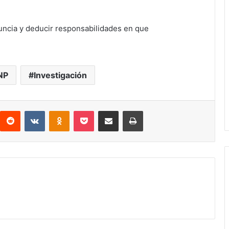
nuncia y deducir responsabilidades en que
NP
Investigación
interest
Reddit
VKontakte
Odnoklassniki
Pocket
compartit via email
Print