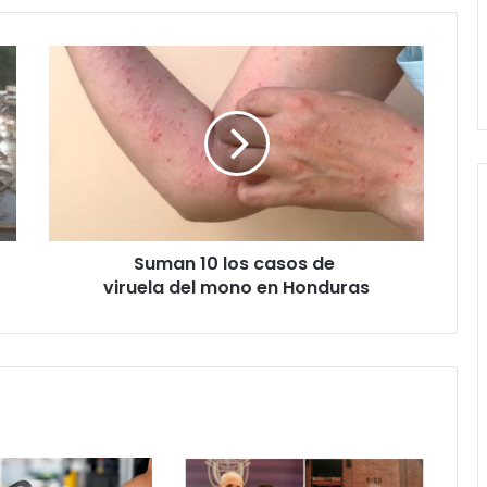
Suman
10
los
casos
de
viruela del mono en
Honduras
Suman 10 los casos de
viruela del mono en Honduras