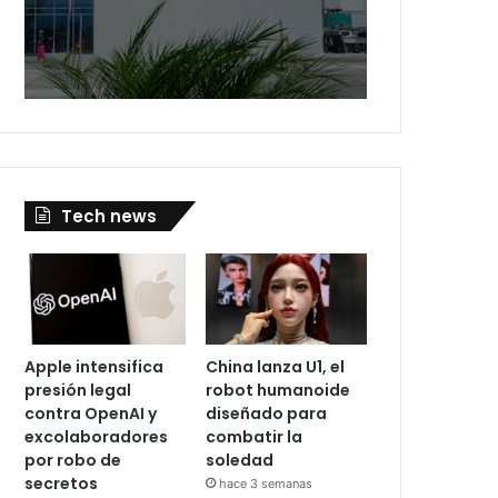
Tech news
Apple intensifica
China lanza U1, el
presión legal
robot humanoide
contra OpenAI y
diseñado para
excolaboradores
combatir la
por robo de
soledad
secretos
hace 3 semanas