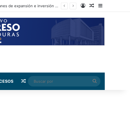
Log In
Random Article
Sidebar
Gobierno de Honduras se reúne con el CEO global de Fogo de Chão para impulsar planes de expansión e inversión en el país
Random Article
Buscar
CESOS
por