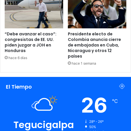
“Debe avanzar el caso”:
Presidente electo de
congresistas de EE. UU.
Colombia anuncia cierre
piden juzgar a JOH en
de embajadas en Cuba,
Honduras
Nicaragua y otros 12
países
hace 6 días
hace 1 semana
El Tiempo
26
℃
Tegucigalpa
28º - 26º
50%