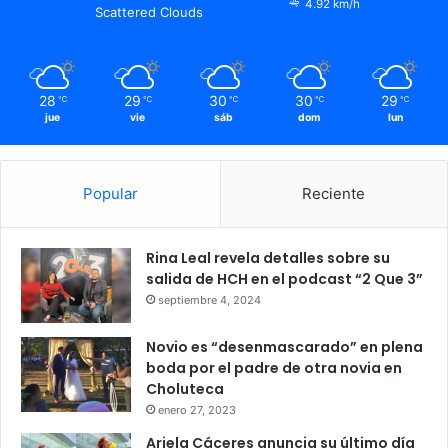
4.92 km/h
Scattered Clouds
28
29
30
30
29
℃
℃
℃
℃
℃
jue
vie
sáb
dom
lun
Popular
Reciente
Rina Leal revela detalles sobre su
salida de HCH en el podcast “2 Que 3”
septiembre 4, 2024
Novio es “desenmascarado” en plena
boda por el padre de otra novia en
Choluteca
enero 27, 2023
Ariela Cáceres anuncia su último día