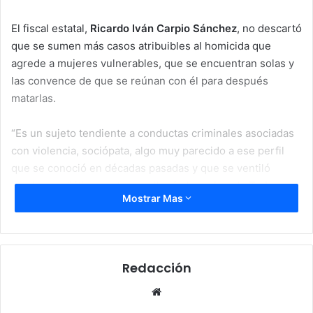
El fiscal estatal,
Ricardo Iván Carpio Sánchez
, no descartó
que se sumen más casos atribuibles al homicida que
agrede a mujeres vulnerables, que se encuentran solas y
las convence de que se reúnan con él para después
matarlas.
“Es un sujeto tendiente a conductas criminales asociadas
con violencia, sociópata, algo muy parecido a ese perfil
que se conoció en décadas pasadas y que se ventiló
mucho mediáticamente, que llevó el nombre de
Ted
Mostrar Mas
Bundy
“, declaró el fiscal.
Theodore Bundy
o
Ted Bundy
fue un homicida
estadounidense que, entre 1974 y 1978, asesinó a unas
Redacción
más 30 mujeres, principalmente universitarias y mujeres
jóvenes.
Website