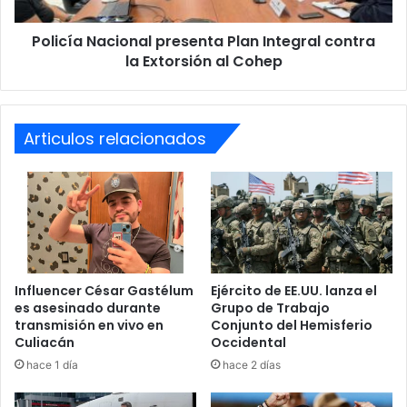
del modus operandi”, aseveró el fiscal Carpio.
Extorsión
al
Policía Nacional presenta Plan Integral contra
Cohep
El funcionario se negó a brindar más detalles sobre la
la Extorsión al Cohep
identidad del sujeto “por cuestiones de estrategia” ya que
las investigaciones aún están en proceso.
Articulos relacionados
Hasta septiembre de 2022, en
Baja California
se han
registrado 20 femicidios, de los cuales 6 se concentraron
en el municipio de
Tijuana
.
Este estado ocupa el lugar número 16 de 32 entre los más
peligrosos para las mujeres en
México
, según datos de
la
Secretaría de Seguridad Pública
.
Influencer César Gastélum
Ejército de EE.UU. lanza el
es asesinado durante
Grupo de Trabajo
transmisión en vivo en
Conjunto del Hemisferio
asesino
homicidios
México
Culiacán
Occidental
hace 1 día
hace 2 días