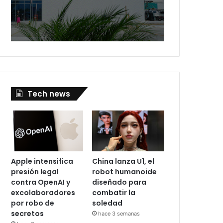
Tech news
Apple intensifica
China lanza U1, el
presión legal
robot humanoide
contra OpenAI y
diseñado para
excolaboradores
combatir la
por robo de
soledad
secretos
hace 3 semanas