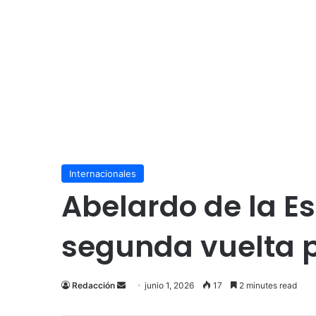
Internacionales
Abelardo de la E
segunda vuelta p
Send
Redacción
junio 1, 2026
17
2 minutes read
an