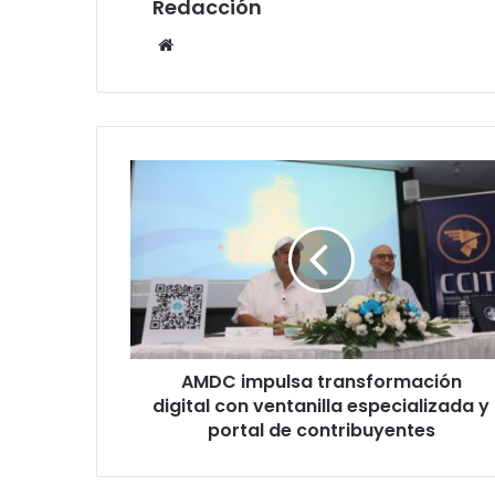
Redacción
Website
AMDC
impulsa
transformación
digital
con
ventanilla
especializada
y
portal
AMDC impulsa transformación
de
contribuyentes
digital con ventanilla especializada y
portal de contribuyentes