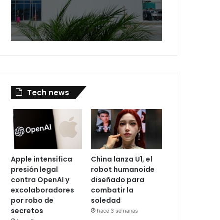
Tech news
Apple intensifica
China lanza U1, el
presión legal
robot humanoide
contra OpenAI y
diseñado para
excolaboradores
combatir la
por robo de
soledad
secretos
hace 3 semanas