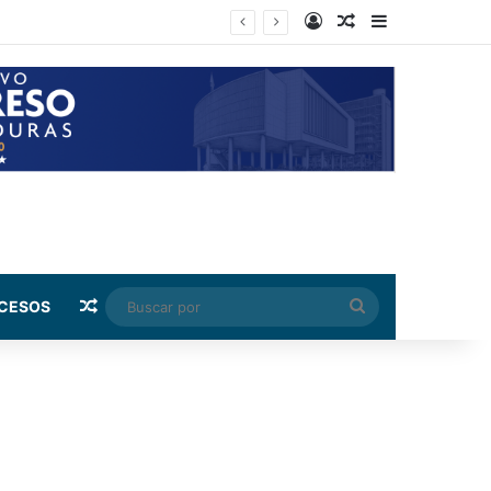
Log In
Random Article
Sidebar
e Colombia
Random Article
Buscar
CESOS
por