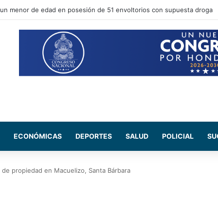
 Nasry Asfura, participa en la toma de posesión del nuevo mandatario d
ECONÓMICAS
DEPORTES
SALUD
POLICIAL
SU
s de propiedad en Macuelizo, Santa Bárbara