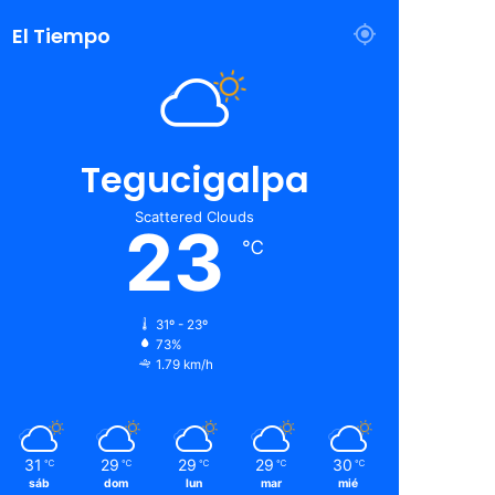
El Tiempo
Tegucigalpa
Scattered Clouds
23
℃
31º - 23º
73%
1.79 km/h
31
29
29
29
30
℃
℃
℃
℃
℃
sáb
dom
lun
mar
mié