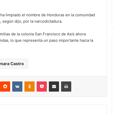
 ha limpiado el nombre de Honduras en la comunidad
 según dijo, por la narcodictadura.
milias de la colonia San Francisco de Asís ahora
endas, lo que representa un paso importante hacia la
mara Castro
interest
Reddit
VKontakte
Odnoklassniki
Pocket
compartit via email
Print