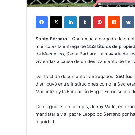
Facebook
X
LinkedIn
Tumblr
Pinterest
Reddit
Santa Bárbara
– Con un acto cargado de emoti
miércoles la entrega de
353 títulos de propie
de Macuelizo, Santa Bárbara. La mayoría de los
viviendas a causa de un deslizamiento de tierr
Del total de documentos entregados,
250 fuer
distribuyó entre instituciones como la Secretar
Macuelizo y la Fundación Hogar Franciscano de
Con lágrimas en los ojos,
Jenny Valle
, en repr
mandataria y al padre Leopoldo Serrano por hac
dignidad.