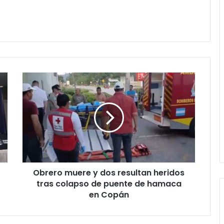
Obrero
muere
y
dos
resultan
heridos
tras
colapso
de
Obrero muere y dos resultan heridos
puente
de
tras colapso de puente de hamaca
hamaca
en Copán
en
Copán