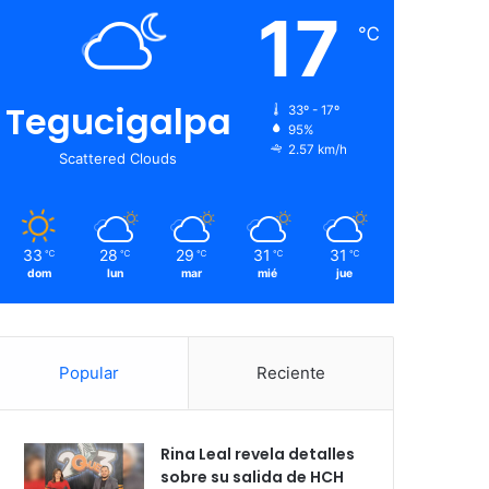
17
℃
Tegucigalpa
33º - 17º
95%
2.57 km/h
Scattered Clouds
33
28
29
31
31
℃
℃
℃
℃
℃
dom
lun
mar
mié
jue
Popular
Reciente
Rina Leal revela detalles
sobre su salida de HCH