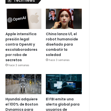
Tech news
Apple intensifica
China lanza U1, el
presión legal
robot humanoide
contra OpenAI y
diseñado para
excolaboradores
combatir la
por robo de
soledad
secretos
hace 3 semanas
hace 3 semanas
Hyundai adquiere
El FBI emite una
el 100% de Boston
alerta global para
Dynamics para
usuarios de