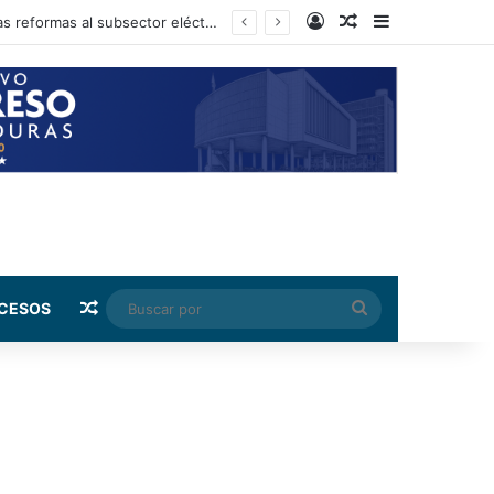
Log In
Random Article
Sidebar
Presidente del CN anuncia que el próximo martes podría iniciarse la aprobación de las reformas al subsector eléctrico
Random Article
Buscar
CESOS
por