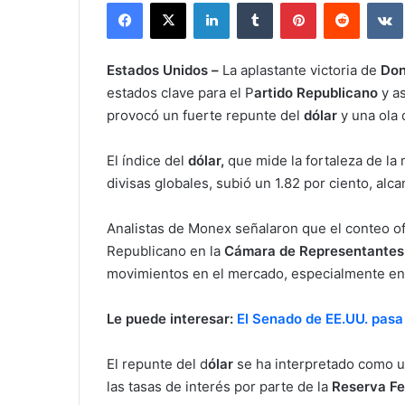
Facebook
X
LinkedIn
Tumblr
Pinterest
Reddit
Estados Unidos –
La aplastante victoria de
Don
estados clave para el P
artido Republicano
y as
provocó un fuerte repunte del
dólar
y una ola
El índice del
dólar,
que mide la fortaleza de la
divisas globales, subió un 1.82 por ciento, al
Analistas de Monex señalaron que el conteo ofi
Republicano en la
Cámara de Representantes
movimientos en el mercado, especialmente en 
Le puede interesar:
El Senado de EE.UU. pasa
El repunte del d
ólar
se ha interpretado como u
las tasas de interés por parte de la
Reserva Fed