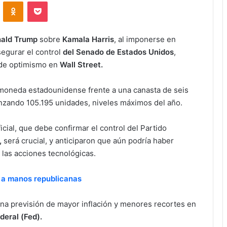
VKontakte
Odnoklassniki
Pocket
ald Trump
sobre
Kamala Harris
, al imponerse en
egurar el control
del Senado de Estados Unidos
,
 de optimismo en
Wall Street.
 moneda estadounidense frente a una canasta de seis
canzando 105.195 unidades, niveles máximos del año.
cial, que debe confirmar el control del Partido
,
será crucial, y anticiparon que aún podría haber
las acciones tecnológicas.
 a manos republicanas
na previsión de mayor inflación y menores recortes en
eral (Fed).