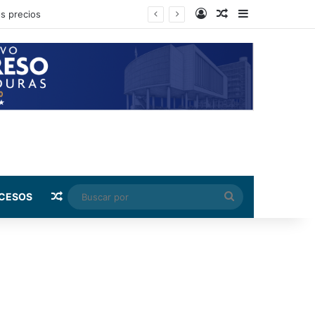
Log In
Random Article
Sidebar
bia
Random Article
Buscar
CESOS
por