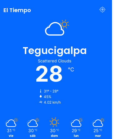
El Tiempo
Tegucigalpa
Scattered Clouds
28
℃
31º - 28º
45%
4.02 km/h
31
30
30
29
25
℃
℃
℃
℃
℃
vie
sáb
dom
lun
mar