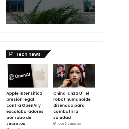
Tech news
Apple intensifica
China lanza U1, el
presión legal
robot humanoide
contra OpenAI y
diseñado para
excolaboradores
combatir la
por robo de
soledad
secretos
hace 3 semanas