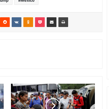
rump
México
interest
Reddit
VKontakte
Odnoklassniki
Pocket
compartit via email
Print
Honduras
extiende
amnistía
migratoria
hasta