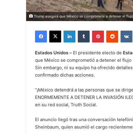
Trump asegura que México se compromete a detener el flujo
Facebook
X
LinkedIn
Tumblr
Pinterest
Reddit
Estados Unidos –
El presidente electo de
Esta
que México se comprometió a detener el flujo m
Sin embargo, ni su equipo ha ofrecido detalle
confirmado dichas acciones.
“¡México detendrá a las personas que se diri
ENORMEMENTE A DETENER LA INVASIÓN ILEGAL
en su red social, Truth Social.
El anuncio llegó tras una conversación telefón
Sheinbaum, quien asumió el cargo recienteme