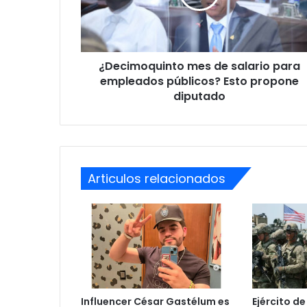
empleados
públicos?
Esto
propone
¿Decimoquinto mes de salario para
diputado
empleados públicos? Esto propone
diputado
Articulos relacionados
Influencer César Gastélum es
Ejército de