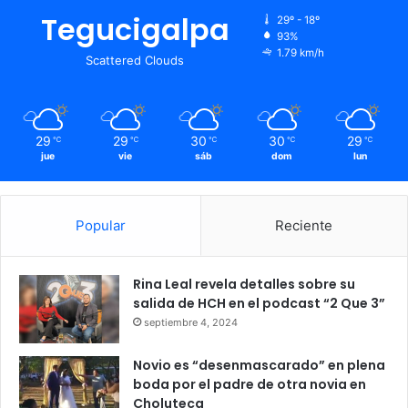
Tegucigalpa
29º - 18º
93%
1.79 km/h
Scattered Clouds
29
29
30
30
29
℃
℃
℃
℃
℃
jue
vie
sáb
dom
lun
Popular
Reciente
Rina Leal revela detalles sobre su
salida de HCH en el podcast “2 Que 3”
septiembre 4, 2024
Novio es “desenmascarado” en plena
boda por el padre de otra novia en
Choluteca