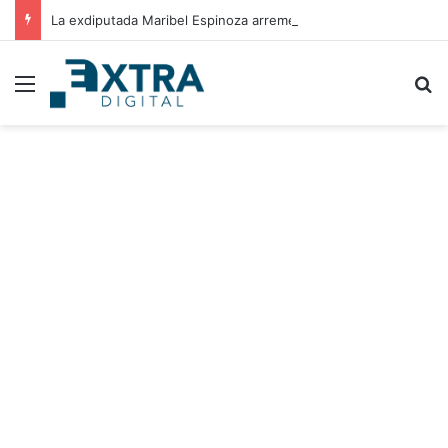
La exdiputada Maribel Espinoza arremete contra el expresidente Juan Orlando Hernández
Menu
B