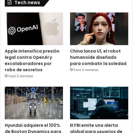
Tech news
Apple intensifica presión
China lanza U1, el robot
legal contra OpenAI y
humanoide diseñado
excolaboradores por
para combatir la soledad
robo de secretos
hace 3 semanas
hace 3 semanas
Hyundai adquiere el 100%
El FBI emite una alerta
de Boston Dynamics para
global para usuarios de