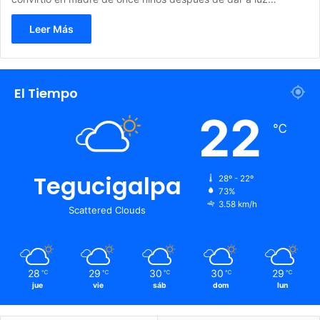
Leer Más
El Tiempo
22
℃
Tegucigalpa
28º - 22º
73%
3.58 km/h
Scattered Clouds
28
29
30
30
29
℃
℃
℃
℃
℃
jue
vie
sáb
dom
lun