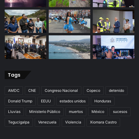
Tags
AMDC
CNE
Congreso Nacional
Copeco
detenido
Donald Trump
EEUU
estados unidos
Honduras
Lluvias
Ministerio Público
muertos
México
sucesos
Tegucigalpa
Venezuela
Violencia
Xiomara Castro