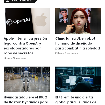
Tech news
Apple intensifica presión
China lanza U1, el robot
legal contra OpenAI y
humanoide diseñado
excolaboradores por
para combatir la soledad
robo de secretos
hace 3 semanas
hace 3 semanas
Hyundai adquiere el 100%
El FBI emite una alerta
de Boston Dynamics para
global para usuarios de