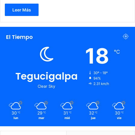
Leer Más
El Tiempo
18
℃
Tegucigalpa
30º - 18º
94%
2.31 km/h
Clear Sky
30
29
31
32
30
℃
℃
℃
℃
℃
lun
mar
mié
jue
vie