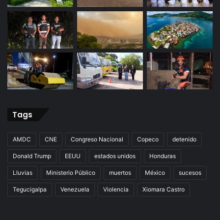
Tags
AMDC
CNE
Congreso Nacional
Copeco
detenido
Donald Trump
EEUU
estados unidos
Honduras
Lluvias
Ministerio Público
muertos
México
sucesos
Tegucigalpa
Venezuela
Violencia
Xiomara Castro