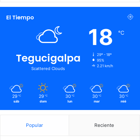
El Tiempo
18
℃
Tegucigalpa
29º - 18º
95%
2.21 km/h
Scattered Clouds
29
29
30
30
30
℃
℃
℃
℃
℃
sáb
dom
lun
mar
mié
Popular
Reciente