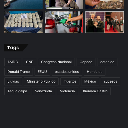
Tags
AMDC
CNE
Congreso Nacional
Copeco
detenido
Donald Trump
EEUU
estados unidos
Honduras
Lluvias
Ministerio Público
muertos
México
sucesos
Tegucigalpa
Venezuela
Violencia
Xiomara Castro