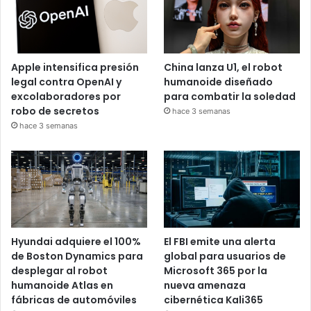
Apple intensifica presión
China lanza U1, el robot
legal contra OpenAI y
humanoide diseñado
excolaboradores por
para combatir la soledad
robo de secretos
hace 3 semanas
hace 3 semanas
Hyundai adquiere el 100%
El FBI emite una alerta
de Boston Dynamics para
global para usuarios de
desplegar al robot
Microsoft 365 por la
humanoide Atlas en
nueva amenaza
fábricas de automóviles
cibernética Kali365