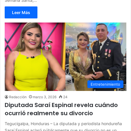
Semana Santa,…
Leer Más
Entretenimiento
Redacción
marzo 3, 2026
24
Diputada Saraí Espinal revela cuándo
ocurrió realmente su divorcio
Tegucigalpa, Honduras – La diputada y periodista hondureña
Saraí Espinal aclaró públicamente que su divorcio no es un