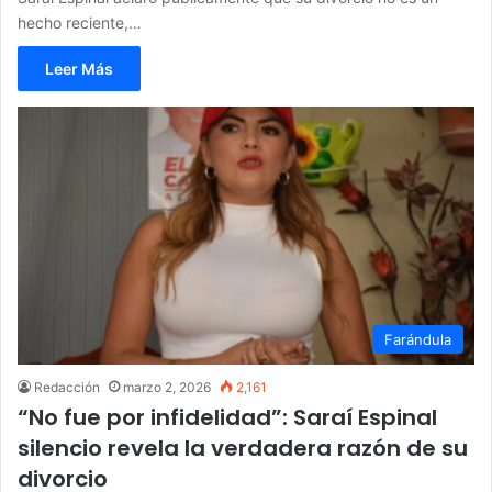
hecho reciente,…
Leer Más
Farándula
Redacción
marzo 2, 2026
2,161
“No fue por infidelidad”: Saraí Espinal
silencio revela la verdadera razón de su
divorcio