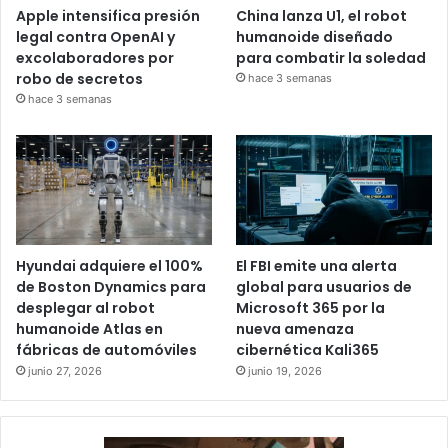
Apple intensifica presión
China lanza U1, el robot
legal contra OpenAI y
humanoide diseñado
excolaboradores por
para combatir la soledad
robo de secretos
hace 3 semanas
hace 3 semanas
Hyundai adquiere el 100%
El FBI emite una alerta
de Boston Dynamics para
global para usuarios de
desplegar al robot
Microsoft 365 por la
humanoide Atlas en
nueva amenaza
fábricas de automóviles
cibernética Kali365
junio 27, 2026
junio 19, 2026