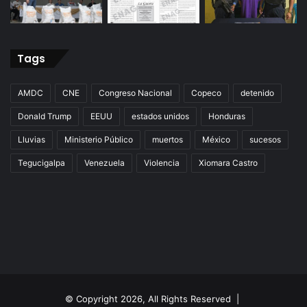
Tags
AMDC
CNE
Congreso Nacional
Copeco
detenido
Donald Trump
EEUU
estados unidos
Honduras
Lluvias
Ministerio Público
muertos
México
sucesos
Tegucigalpa
Venezuela
Violencia
Xiomara Castro
© Copyright 2026, All Rights Reserved |