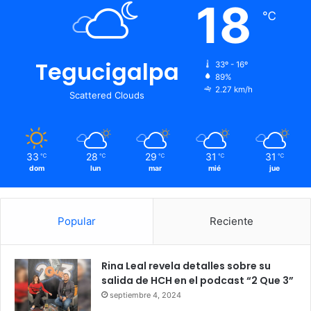
18
℃
Tegucigalpa
33º - 16º
89%
2.27 km/h
Scattered Clouds
33
28
29
31
31
℃
℃
℃
℃
℃
dom
lun
mar
mié
jue
Popular
Reciente
Rina Leal revela detalles sobre su
salida de HCH en el podcast “2 Que 3”
septiembre 4, 2024