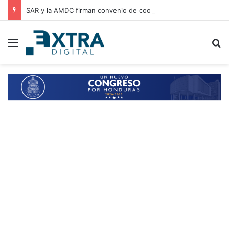
SAR y la AMDC firman convenio de cooperación para el intercambio de información y fortalecimiento tributario
Menu
B