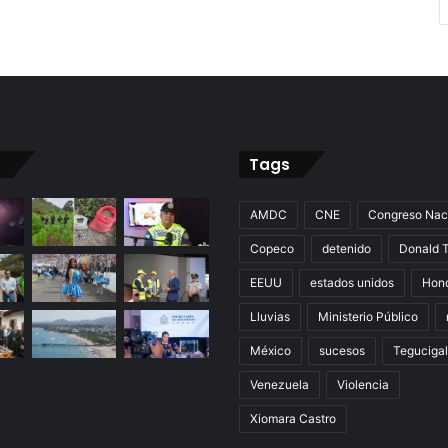
Tags
AMDC
CNE
Congreso Nac
Copeco
detenido
Donald 
EEUU
estados unidos
Hon
Lluvias
Ministerio Público
México
sucesos
Teguciga
Venezuela
Violencia
Xiomara Castro