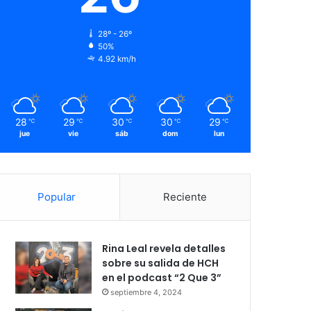
28º - 26º
50%
4.92 km/h
28
29
30
30
29
℃
℃
℃
℃
℃
jue
vie
sáb
dom
lun
Popular
Reciente
Rina Leal revela detalles
sobre su salida de HCH
en el podcast “2 Que 3”
septiembre 4, 2024