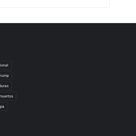
ional
Trump
duras
muertos
lpa