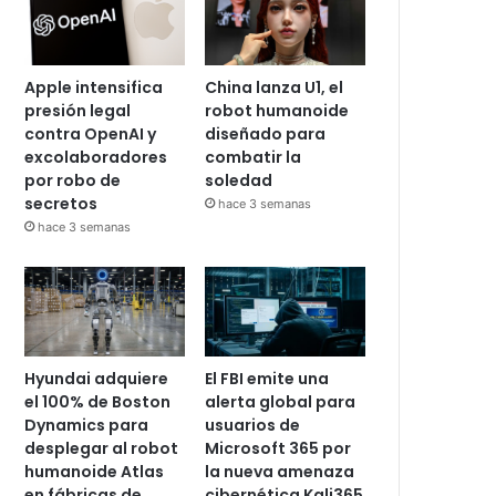
Apple intensifica
China lanza U1, el
presión legal
robot humanoide
contra OpenAI y
diseñado para
excolaboradores
combatir la
por robo de
soledad
secretos
hace 3 semanas
hace 3 semanas
Hyundai adquiere
El FBI emite una
el 100% de Boston
alerta global para
Dynamics para
usuarios de
desplegar al robot
Microsoft 365 por
humanoide Atlas
la nueva amenaza
en fábricas de
cibernética Kali365