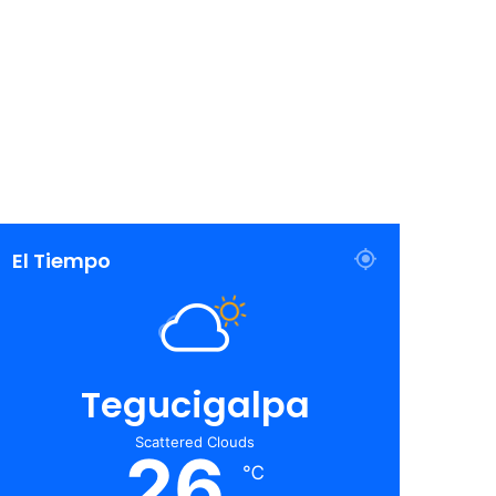
El Tiempo
Tegucigalpa
Scattered Clouds
26
℃