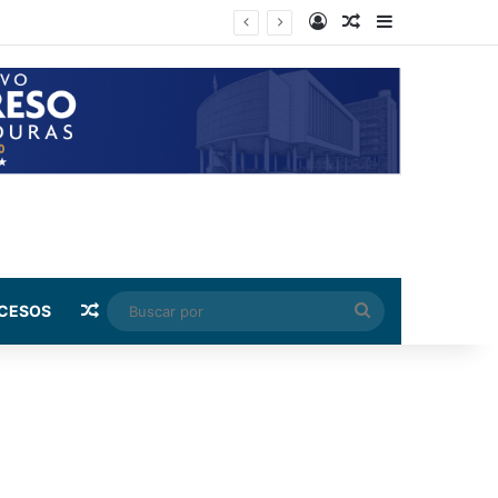
Log In
Random Article
Sidebar
 capital
Random Article
Buscar
CESOS
por