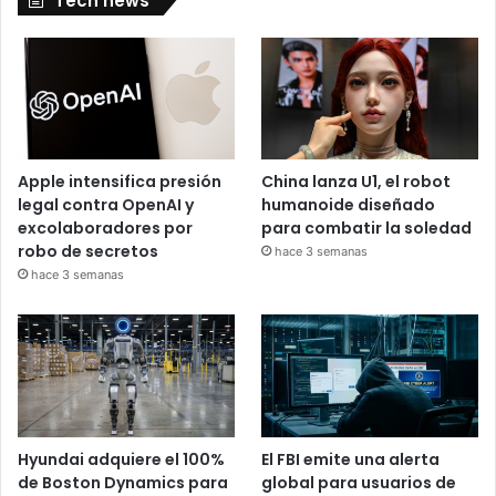
Tech news
Apple intensifica presión
China lanza U1, el robot
legal contra OpenAI y
humanoide diseñado
excolaboradores por
para combatir la soledad
robo de secretos
hace 3 semanas
hace 3 semanas
Hyundai adquiere el 100%
El FBI emite una alerta
de Boston Dynamics para
global para usuarios de