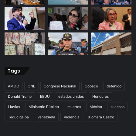
Tags
AMDC
CNE
Congreso Nacional
Copeco
detenido
Donald Trump
EEUU
estados unidos
Honduras
Lluvias
Ministerio Público
muertos
México
sucesos
Tegucigalpa
Venezuela
Violencia
Xiomara Castro