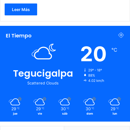
Leer Más
El Tiempo
20
℃
Tegucigalpa
29º - 18º
88%
4.02 km/h
Scattered Clouds
29
29
30
30
29
℃
℃
℃
℃
℃
jue
vie
sáb
dom
lun