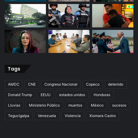
Tags
AMDC
CNE
Congreso Nacional
Copeco
detenido
Donald Trump
EEUU
estados unidos
Honduras
Lluvias
Ministerio Público
muertos
México
sucesos
Tegucigalpa
Venezuela
Violencia
Xiomara Castro