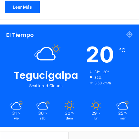
Leer Más
El Tiempo
20
℃
Tegucigalpa
31º - 20º
82%
3.58 km/h
Scattered Clouds
31
30
30
29
25
℃
℃
℃
℃
℃
vie
sáb
dom
lun
mar