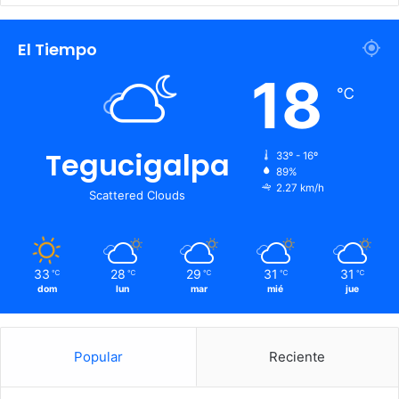
El Tiempo
18
℃
Tegucigalpa
33º - 16º
89%
2.27 km/h
Scattered Clouds
33
28
29
31
31
℃
℃
℃
℃
℃
dom
lun
mar
mié
jue
Popular
Reciente