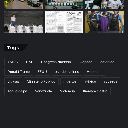
Tags
AMDC
CNE
Congreso Nacional
Copeco
detenido
Donald Trump
EEUU
estados unidos
Honduras
Lluvias
Ministerio Público
muertos
México
sucesos
Tegucigalpa
Venezuela
Violencia
Xiomara Castro