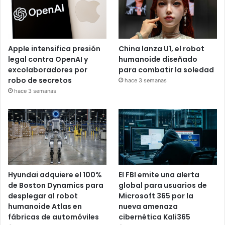
Apple intensifica presión
China lanza U1, el robot
legal contra OpenAI y
humanoide diseñado
excolaboradores por
para combatir la soledad
robo de secretos
hace 3 semanas
hace 3 semanas
Hyundai adquiere el 100%
El FBI emite una alerta
de Boston Dynamics para
global para usuarios de
desplegar al robot
Microsoft 365 por la
humanoide Atlas en
nueva amenaza
fábricas de automóviles
cibernética Kali365