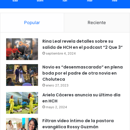
sáb
dom
lun
mar
mié
Popular
Reciente
Rina Leal revela detalles sobre su
salida de HCH en el podcast “2 Que 3”
septiembre 4, 2024
Novio es “desenmascarado” en plena
boda por el padre de otra novia en
Choluteca
enero 27, 2023
Ariela Cáceres anuncia su último día
en HCH
mayo 2, 2024
Filtran vídeo íntimo de la pastora
evangélica Rossy Guzmán