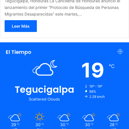
Tegucigalpa, Honduras La Cancillería de Honduras anunció el
lanzamiento del primer “Protocolo de Búsqueda de Personas
Migrantes Desaparecidas” este martes,…
Leer Más
El Tiempo
19
℃
Tegucigalpa
19º - 19º
88%
2.28 km/h
Scattered Clouds
29
30
30
30
28
℃
℃
℃
℃
℃