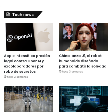
Tech news
Apple intensifica presión
China lanza U1, el robot
legal contra OpenAI y
humanoide diseñado
excolaboradores por
para combatir la soledad
robo de secretos
hace 3 semanas
hace 3 semanas