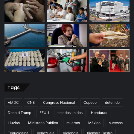
Tags
AMDC
CNE
Congreso Nacional
Copeco
detenido
Donald Trump
EEUU
estados unidos
Honduras
Lluvias
Ministerio Público
muertos
México
sucesos
Tegucigalpa
Venezuela
Violencia
Xiomara Castro