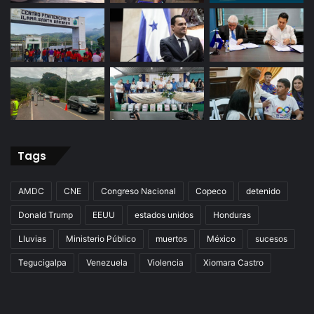
Tags
AMDC
CNE
Congreso Nacional
Copeco
detenido
Donald Trump
EEUU
estados unidos
Honduras
Lluvias
Ministerio Público
muertos
México
sucesos
Tegucigalpa
Venezuela
Violencia
Xiomara Castro