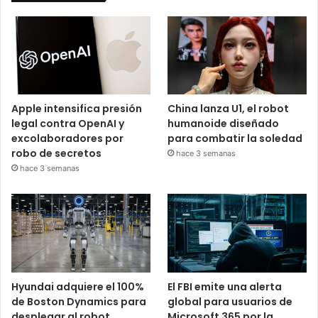
Apple intensifica presión
China lanza U1, el robot
legal contra OpenAI y
humanoide diseñado
excolaboradores por
para combatir la soledad
robo de secretos
hace 3 semanas
hace 3 semanas
Hyundai adquiere el 100%
El FBI emite una alerta
de Boston Dynamics para
global para usuarios de
desplegar al robot
Microsoft 365 por la