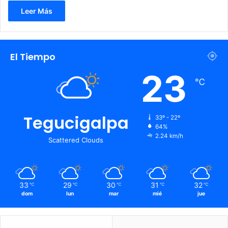
Leer Más
El Tiempo
23
℃
Tegucigalpa
33º - 22º
64%
2.24 km/h
Scattered Clouds
33
29
30
31
32
℃
℃
℃
℃
℃
dom
lun
mar
mié
jue