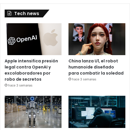
Tech news
Apple intensifica presión
China lanza U1, el robot
legal contra OpenAI y
humanoide diseñado
excolaboradores por
para combatir la soledad
robo de secretos
hace 3 semanas
hace 3 semanas