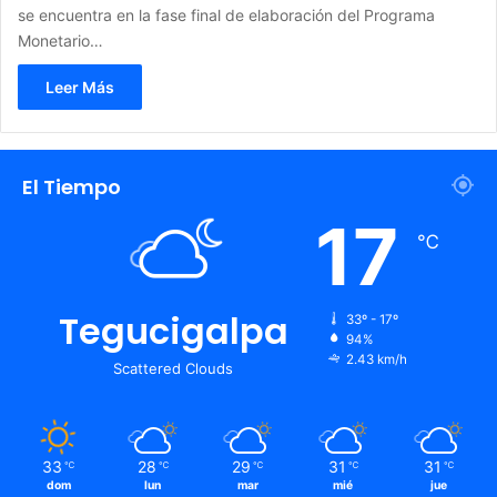
se encuentra en la fase final de elaboración del Programa
Monetario…
Leer Más
El Tiempo
17
℃
Tegucigalpa
33º - 17º
94%
2.43 km/h
Scattered Clouds
33
28
29
31
31
℃
℃
℃
℃
℃
dom
lun
mar
mié
jue