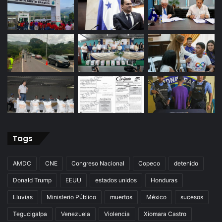
Tags
AMDC
CNE
Congreso Nacional
Copeco
detenido
Donald Trump
EEUU
estados unidos
Honduras
Lluvias
Ministerio Público
muertos
México
sucesos
Tegucigalpa
Venezuela
Violencia
Xiomara Castro