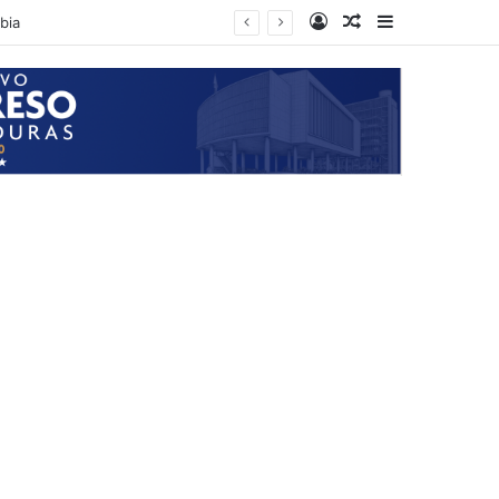
Log In
Random Article
Sidebar