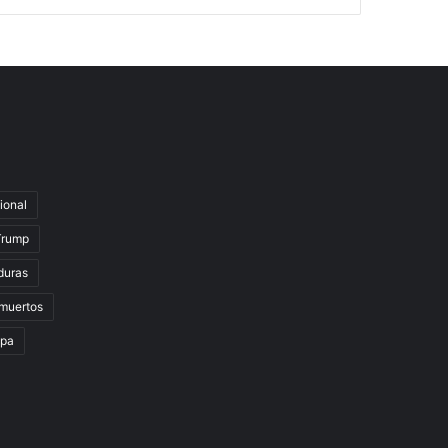
ional
Trump
duras
muertos
lpa