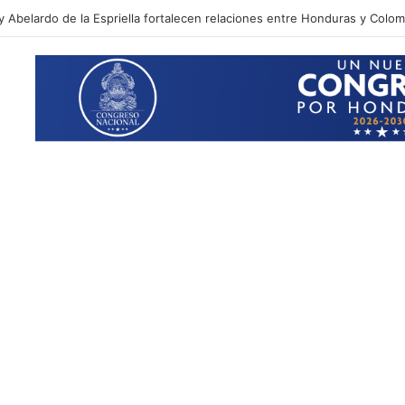
 tras atender denuncia por violencia doméstica en San Pedro Sula