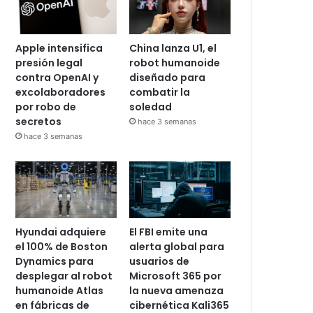
Apple intensifica
China lanza U1, el
presión legal
robot humanoide
contra OpenAI y
diseñado para
excolaboradores
combatir la
por robo de
soledad
secretos
hace 3 semanas
hace 3 semanas
Hyundai adquiere
El FBI emite una
el 100% de Boston
alerta global para
Dynamics para
usuarios de
desplegar al robot
Microsoft 365 por
humanoide Atlas
la nueva amenaza
en fábricas de
cibernética Kali365