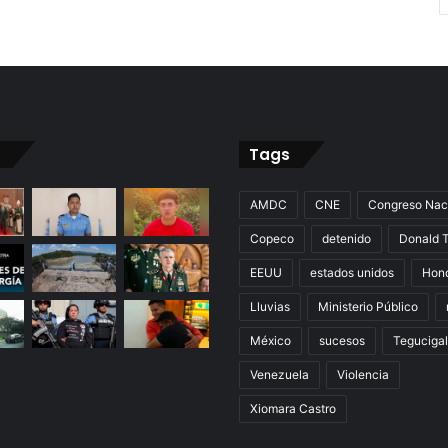
Tags
AMDC
CNE
Congreso Nac
Copeco
detenido
Donald 
EEUU
estados unidos
Hon
Lluvias
Ministerio Público
México
sucesos
Teguciga
Venezuela
Violencia
Xiomara Castro