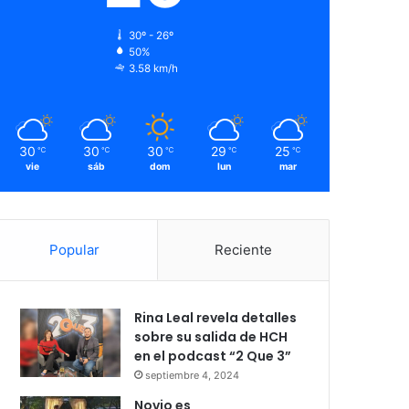
30º - 26º
50%
3.58 km/h
30
30
30
29
25
℃
℃
℃
℃
℃
vie
sáb
dom
lun
mar
Popular
Reciente
Rina Leal revela detalles
sobre su salida de HCH
en el podcast “2 Que 3”
septiembre 4, 2024
Novio es