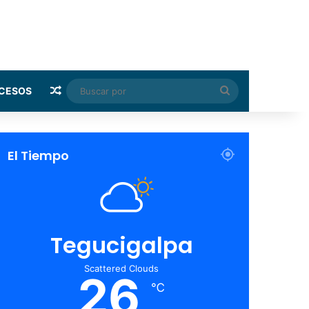
Random Article
Buscar
CESOS
por
El Tiempo
Tegucigalpa
Scattered Clouds
26
℃