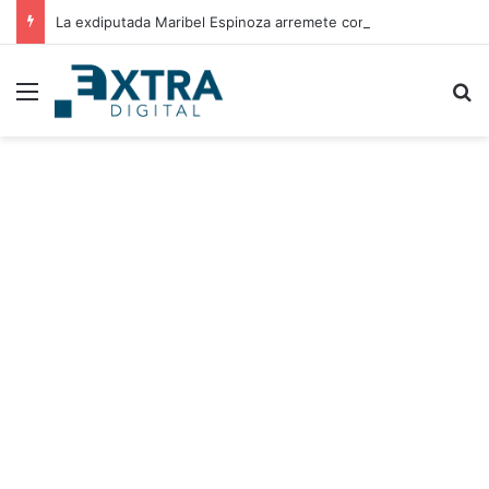
La exdiputada Maribel Espinoza arremete contra el expresidente Juan Orlando Hernández
Menu
B