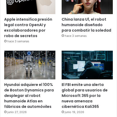
Apple intensifica presión
China lanza U1, el robot
legal contra OpenAI y
humanoide diseñado
excolaboradores por
para combatir la soledad
robo de secretos
hace 3 semanas
hace 3 semanas
Hyundai adquiere el 100%
El FBI emite una alerta
de Boston Dynamics para
global para usuarios de
desplegar al robot
Microsoft 365 por la
humanoide Atlas en
nueva amenaza
fábricas de automóviles
cibernética Kali365
junio 27, 2026
junio 19, 2026