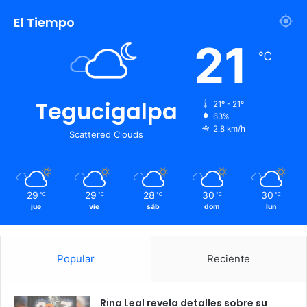
El Tiempo
21
℃
Tegucigalpa
21º - 21º
63%
2.8 km/h
Scattered Clouds
29
29
28
30
30
℃
℃
℃
℃
℃
jue
vie
sáb
dom
lun
Popular
Reciente
Rina Leal revela detalles sobre su