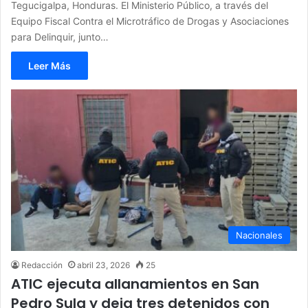
Tegucigalpa, Honduras. El Ministerio Público, a través del
Equipo Fiscal Contra el Microtráfico de Drogas y Asociaciones
para Delinquir, junto…
Leer Más
Nacionales
Redacción
abril 23, 2026
25
ATIC ejecuta allanamientos en San
Pedro Sula y deja tres detenidos con