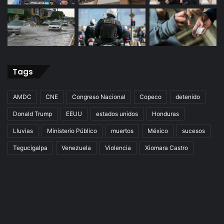
Tags
AMDC
CNE
Congreso Nacional
Copeco
detenido
Donald Trump
EEUU
estados unidos
Honduras
Lluvias
Ministerio Público
muertos
México
sucesos
Tegucigalpa
Venezuela
Violencia
Xiomara Castro