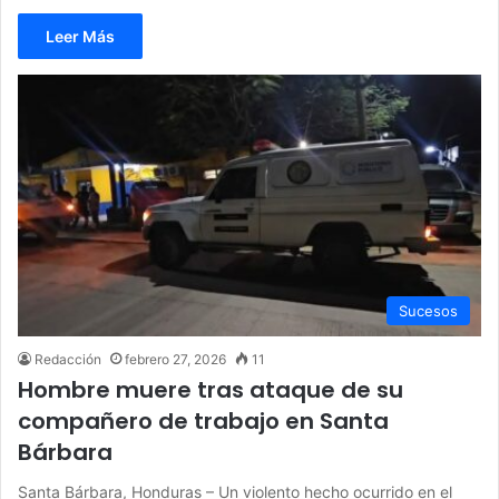
Leer Más
Sucesos
Redacción
febrero 27, 2026
11
Hombre muere tras ataque de su
compañero de trabajo en Santa
Bárbara
Santa Bárbara, Honduras – Un violento hecho ocurrido en el