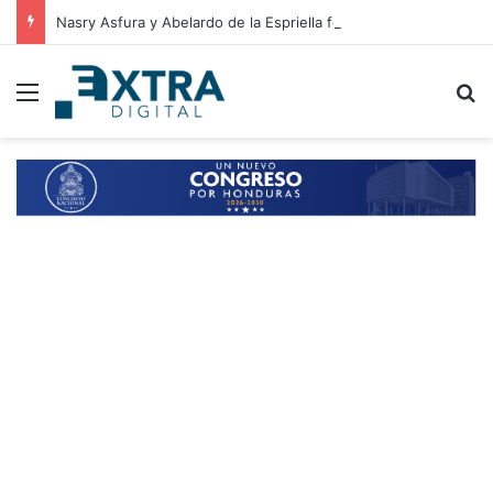
Nasry Asfura y Abelardo de la Espriella fortalecen relaciones entre Honduras y Colombia
Menu
B