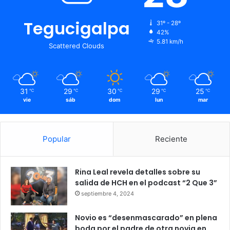
Tegucigalpa
31º - 28º
42%
5.81 km/h
Scattered Clouds
31
29
30
29
25
℃
℃
℃
℃
℃
vie
sáb
dom
lun
mar
Popular
Reciente
Rina Leal revela detalles sobre su
salida de HCH en el podcast “2 Que 3”
septiembre 4, 2024
Novio es “desenmascarado” en plena
boda por el padre de otra novia en