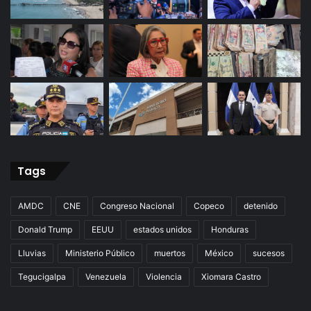
Tags
AMDC
CNE
Congreso Nacional
Copeco
detenido
Donald Trump
EEUU
estados unidos
Honduras
Lluvias
Ministerio Público
muertos
México
sucesos
Tegucigalpa
Venezuela
Violencia
Xiomara Castro