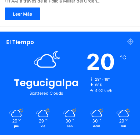
(FFAA) a través de la Policía Militar del Orden…
Leer Más
El Tiempo
20
℃
Tegucigalpa
29º - 18º
88%
4.02 km/h
Scattered Clouds
29
29
30
30
29
℃
℃
℃
℃
℃
jue
vie
sáb
dom
lun