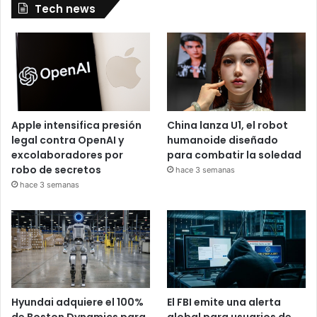
Tech news
Apple intensifica presión
China lanza U1, el robot
legal contra OpenAI y
humanoide diseñado
excolaboradores por
para combatir la soledad
robo de secretos
hace 3 semanas
hace 3 semanas
Hyundai adquiere el 100%
El FBI emite una alerta
de Boston Dynamics para
global para usuarios de