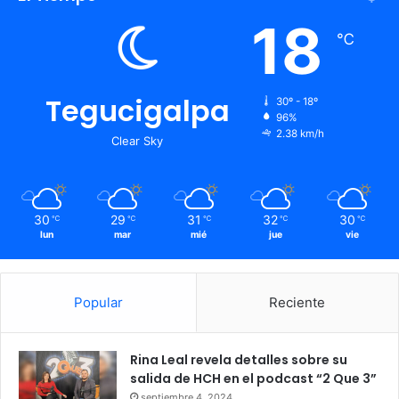
18
℃
Tegucigalpa
30º - 18º
96%
2.38 km/h
Clear Sky
30
29
31
32
30
℃
℃
℃
℃
℃
lun
mar
mié
jue
vie
Popular
Reciente
Rina Leal revela detalles sobre su
salida de HCH en el podcast “2 Que 3”
septiembre 4, 2024