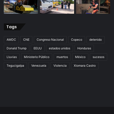
Tags
AMDC
CNE
Congreso Nacional
Copeco
detenido
Donald Trump
EEUU
estados unidos
Honduras
Lluvias
Ministerio Público
muertos
México
sucesos
Tegucigalpa
Venezuela
Violencia
Xiomara Castro