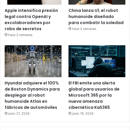
Apple intensifica presión
China lanza U1, el robot
legal contra OpenAI y
humanoide diseñado
excolaboradores por
para combatir la soledad
robo de secretos
hace 3 semanas
hace 3 semanas
Hyundai adquiere el 100%
El FBI emite una alerta
de Boston Dynamics para
global para usuarios de
desplegar al robot
Microsoft 365 por la
humanoide Atlas en
nueva amenaza
fábricas de automóviles
cibernética Kali365
junio 27, 2026
junio 19, 2026