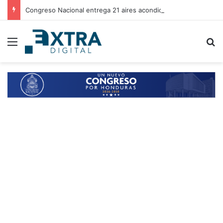
Congreso Nacional entrega 21 aires acondicionados a escuelas de Choluteca
Menu
B