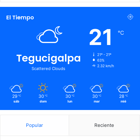
El Tiempo
21
℃
Tegucigalpa
21º - 21º
63%
2.32 km/h
Scattered Clouds
29
30
30
30
28
℃
℃
℃
℃
℃
sáb
dom
lun
mar
mié
Popular
Reciente