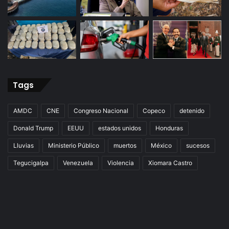
Tags
AMDC
CNE
Congreso Nacional
Copeco
detenido
Donald Trump
EEUU
estados unidos
Honduras
Lluvias
Ministerio Público
muertos
México
sucesos
Tegucigalpa
Venezuela
Violencia
Xiomara Castro