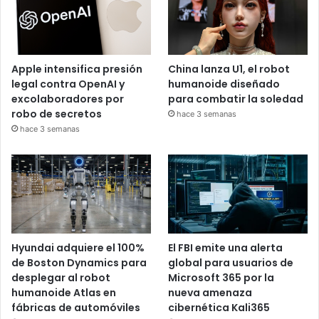
Apple intensifica presión
China lanza U1, el robot
legal contra OpenAI y
humanoide diseñado
excolaboradores por
para combatir la soledad
robo de secretos
hace 3 semanas
hace 3 semanas
Hyundai adquiere el 100%
El FBI emite una alerta
de Boston Dynamics para
global para usuarios de
desplegar al robot
Microsoft 365 por la
humanoide Atlas en
nueva amenaza
fábricas de automóviles
cibernética Kali365