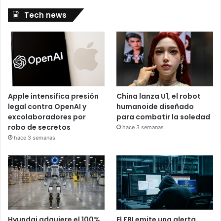
Tech news
Apple intensifica presión
China lanza U1, el robot
legal contra OpenAI y
humanoide diseñado
excolaboradores por
para combatir la soledad
robo de secretos
hace 3 semanas
hace 3 semanas
Hyundai adquiere el 100%
El FBI emite una alerta