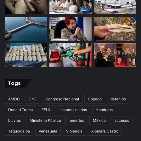
Tags
AMDC
CNE
Congreso Nacional
Copeco
detenido
Donald Trump
EEUU
estados unidos
Honduras
Lluvias
Ministerio Público
muertos
México
sucesos
Tegucigalpa
Venezuela
Violencia
Xiomara Castro