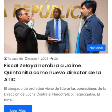
Nacional
Redacción
marzo 4, 2026
30
Fiscal Zelaya nombra a Jaime
Quintanilla como nuevo director de la
ATIC
El abogado de profesión viene de liderar las operaciones de la
Dirección de Lucha Contra el Narcotráfico. Tegucigalpa. El
fiscal…
Leer Más