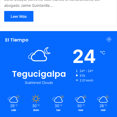
abogado Jaime Quintanilla…
Leer Más
El Tiempo
24
℃
Tegucigalpa
24º - 24º
51%
2.01 km/h
Scattered Clouds
29
30
30
30
28
℃
℃
℃
℃
℃
sáb
dom
lun
mar
mié