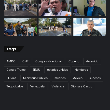
Tags
AMDC
CNE
Congreso Nacional
Copeco
detenido
Donald Trump
EEUU
estados unidos
Honduras
Lluvias
Ministerio Público
muertos
México
sucesos
Tegucigalpa
Venezuela
Violencia
Xiomara Castro