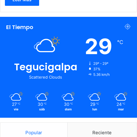
El Tiempo
29
℃
Tegucigalpa
29º - 29º
37%
5.36 km/h
Scattered Clouds
27
30
30
29
24
℃
℃
℃
℃
℃
vie
sáb
dom
lun
mar
Popular
Reciente