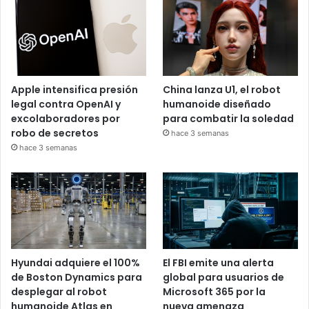
Apple intensifica presión
China lanza U1, el robot
legal contra OpenAI y
humanoide diseñado
excolaboradores por
para combatir la soledad
robo de secretos
hace 3 semanas
hace 3 semanas
Hyundai adquiere el 100%
El FBI emite una alerta
de Boston Dynamics para
global para usuarios de
desplegar al robot
Microsoft 365 por la
humanoide Atlas en
nueva amenaza