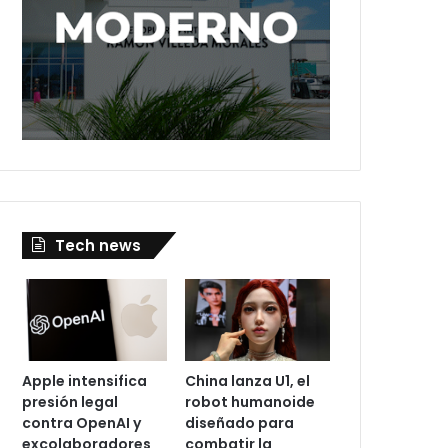
Tech news
Apple intensifica
China lanza U1, el
presión legal
robot humanoide
contra OpenAI y
diseñado para
excolaboradores
combatir la