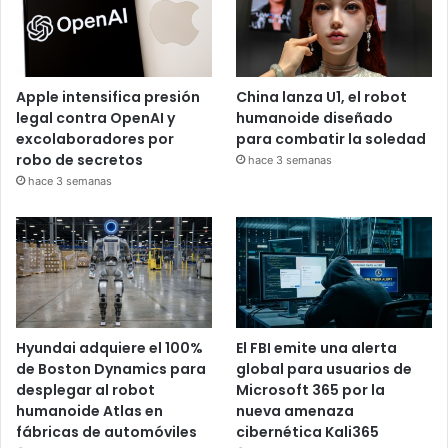
Apple intensifica presión
China lanza U1, el robot
legal contra OpenAI y
humanoide diseñado
excolaboradores por
para combatir la soledad
robo de secretos
hace 3 semanas
hace 3 semanas
Hyundai adquiere el 100%
El FBI emite una alerta
de Boston Dynamics para
global para usuarios de
desplegar al robot
Microsoft 365 por la
humanoide Atlas en
nueva amenaza
fábricas de automóviles
cibernética Kali365