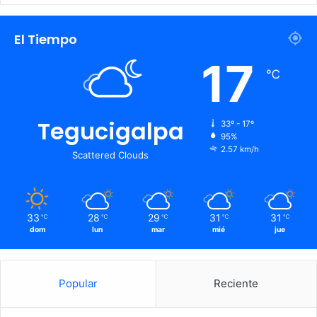
El Tiempo
17
℃
Tegucigalpa
33º - 17º
95%
2.57 km/h
Scattered Clouds
33
28
29
31
31
℃
℃
℃
℃
℃
dom
lun
mar
mié
jue
Popular
Reciente