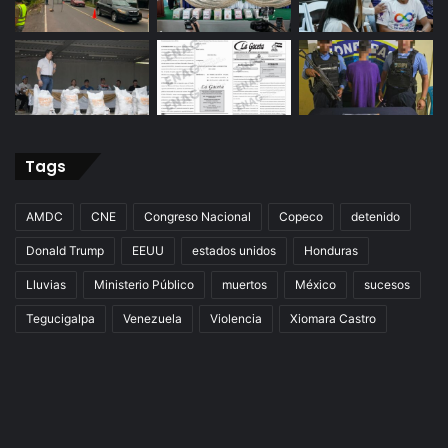
Tags
AMDC
CNE
Congreso Nacional
Copeco
detenido
Donald Trump
EEUU
estados unidos
Honduras
Lluvias
Ministerio Público
muertos
México
sucesos
Tegucigalpa
Venezuela
Violencia
Xiomara Castro