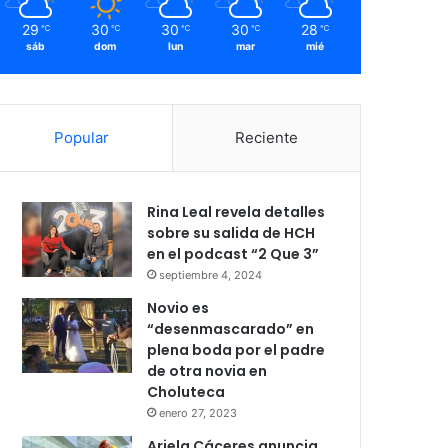
29
30
30
30
28
℃
℃
℃
℃
℃
sáb
dom
lun
mar
mié
Popular
Reciente
Rina Leal revela detalles
sobre su salida de HCH
en el podcast “2 Que 3”
septiembre 4, 2024
Novio es
“desenmascarado” en
plena boda por el padre
de otra novia en
Choluteca
enero 27, 2023
Ariela Cáceres anuncia