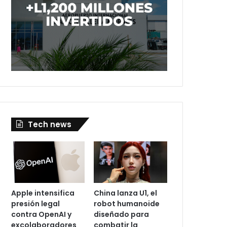
Tech news
Apple intensifica
China lanza U1, el
presión legal
robot humanoide
contra OpenAI y
diseñado para
excolaboradores
combatir la