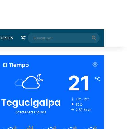
Random Article
Buscar
CESOS
por
El Tiempo
21
℃
Tegucigalpa
21º - 21º
63%
2.32 km/h
Scattered Clouds