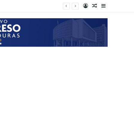
Log In
Random Article
Sidebar