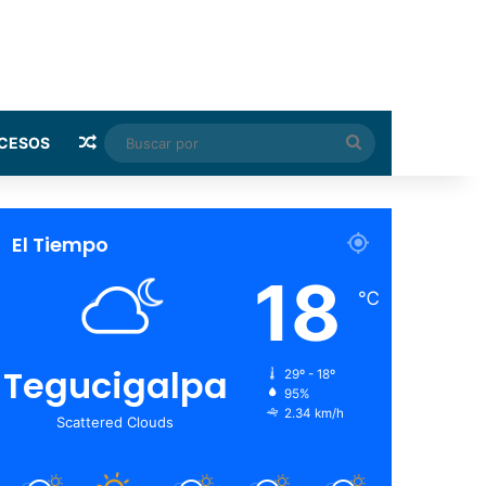
Random Article
Buscar
CESOS
por
El Tiempo
18
℃
Tegucigalpa
29º - 18º
95%
2.34 km/h
Scattered Clouds