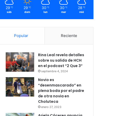
29
29
30
30
28
℃
℃
℃
℃
℃
sáb
dom
lun
mar
mié
Popular
Reciente
Rina Leal revela detalles
sobre su salida de HCH
en el podcast “2 Que 3”
septiembre 4, 2024
Novio es
“desenmascarado” en
plena boda por el padre
de otra novia en
Choluteca
enero 27, 2023
Ariela Cáceres anuncia