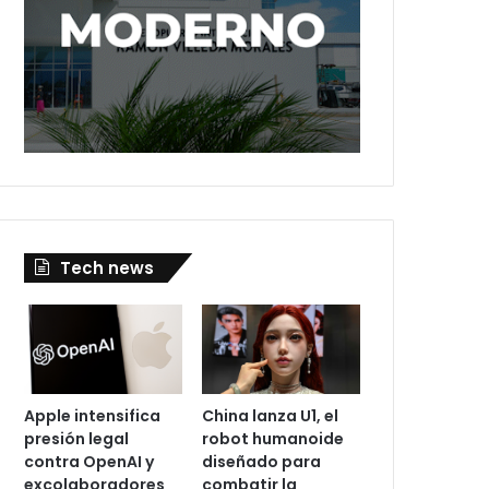
Tech news
Apple intensifica
China lanza U1, el
presión legal
robot humanoide
contra OpenAI y
diseñado para
excolaboradores
combatir la