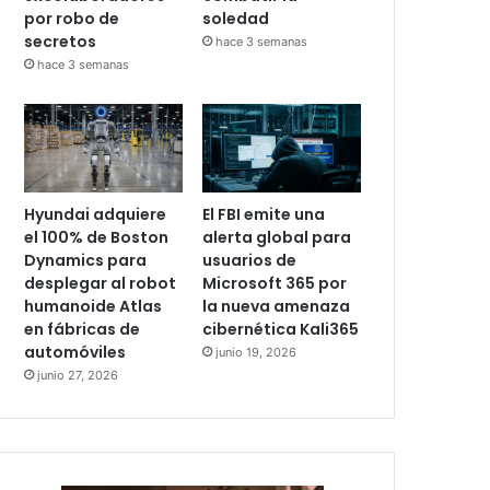
por robo de
soledad
secretos
hace 3 semanas
hace 3 semanas
Hyundai adquiere
El FBI emite una
el 100% de Boston
alerta global para
Dynamics para
usuarios de
desplegar al robot
Microsoft 365 por
humanoide Atlas
la nueva amenaza
en fábricas de
cibernética Kali365
automóviles
junio 19, 2026
junio 27, 2026