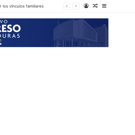
Log In
Random Article
Sidebar
 los vínculos familiares