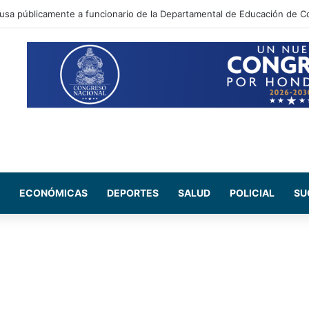
ada Maribel Espinoza arremete contra el expresidente Juan Orlando He
ECONÓMICAS
DEPORTES
SALUD
POLICIAL
SU