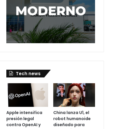
Tech news
Apple intensifica
China lanza U1, el
presión legal
robot humanoide
contra OpenAI y
diseñado para