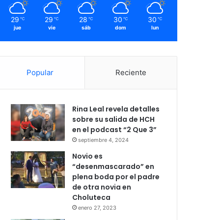
29
29
28
30
30
℃
℃
℃
℃
℃
jue
vie
sáb
dom
lun
Popular
Reciente
Rina Leal revela detalles
sobre su salida de HCH
en el podcast “2 Que 3”
septiembre 4, 2024
Novio es
“desenmascarado” en
plena boda por el padre
de otra novia en
Choluteca
enero 27, 2023