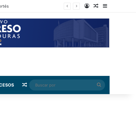
Log In
Random Article
Sidebar
rnández
Random Article
Buscar
CESOS
por