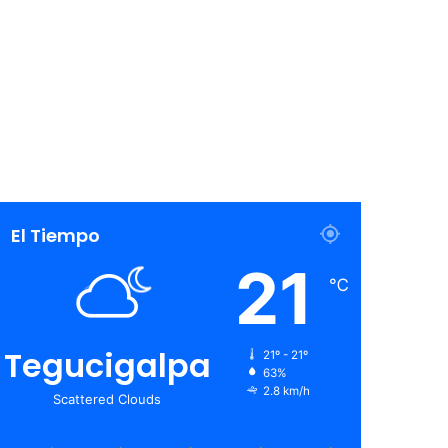
El Tiempo
21
℃
Tegucigalpa
21º - 21º
63%
2.8 km/h
Scattered Clouds