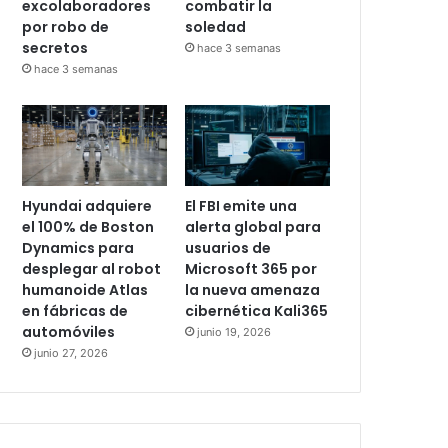
excolaboradores
combatir la
por robo de
soledad
secretos
hace 3 semanas
hace 3 semanas
Hyundai adquiere
El FBI emite una
el 100% de Boston
alerta global para
Dynamics para
usuarios de
desplegar al robot
Microsoft 365 por
humanoide Atlas
la nueva amenaza
en fábricas de
cibernética Kali365
automóviles
junio 19, 2026
junio 27, 2026