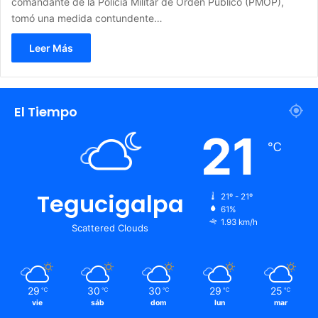
comandante de la Policía Militar de Orden Público (PMOP),
tomó una medida contundente…
Leer Más
El Tiempo
21
℃
Tegucigalpa
21º - 21º
61%
1.93 km/h
Scattered Clouds
29
30
30
29
25
℃
℃
℃
℃
℃
vie
sáb
dom
lun
mar