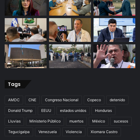
Tags
AMDC
CNE
Congreso Nacional
Copeco
detenido
Donald Trump
EEUU
estados unidos
Honduras
Lluvias
Ministerio Público
muertos
México
sucesos
Tegucigalpa
Venezuela
Violencia
Xiomara Castro