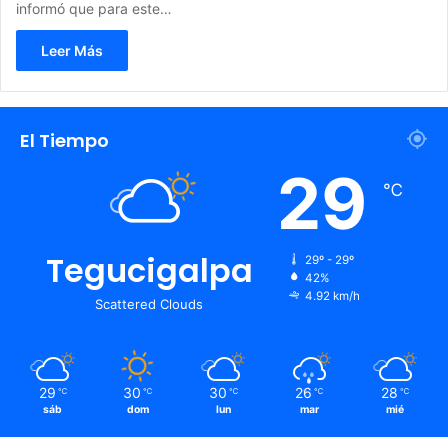
informó que para este…
Leer Más
El Tiempo
29
℃
Tegucigalpa
29º - 29º
42%
4.92 km/h
Scattered Clouds
29
30
30
26
28
℃
℃
℃
℃
℃
sáb
dom
lun
mar
mié