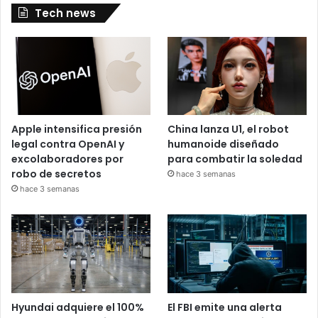
Tech news
Apple intensifica presión
China lanza U1, el robot
legal contra OpenAI y
humanoide diseñado
excolaboradores por
para combatir la soledad
robo de secretos
hace 3 semanas
hace 3 semanas
Hyundai adquiere el 100%
El FBI emite una alerta