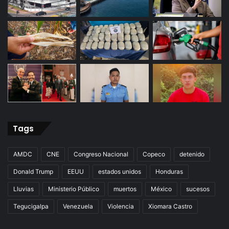
Tags
AMDC
CNE
Congreso Nacional
Copeco
detenido
Donald Trump
EEUU
estados unidos
Honduras
Lluvias
Ministerio Público
muertos
México
sucesos
Tegucigalpa
Venezuela
Violencia
Xiomara Castro