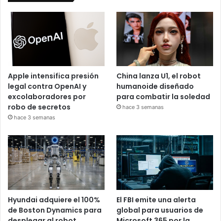
Apple intensifica presión
China lanza U1, el robot
legal contra OpenAI y
humanoide diseñado
excolaboradores por
para combatir la soledad
robo de secretos
hace 3 semanas
hace 3 semanas
Hyundai adquiere el 100%
El FBI emite una alerta
de Boston Dynamics para
global para usuarios de
desplegar al robot
Microsoft 365 por la