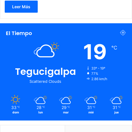
Leer Más
El Tiempo
19
℃
Tegucigalpa
33º - 19º
77%
2.86 km/h
Scattered Clouds
33
28
29
31
31
℃
℃
℃
℃
℃
dom
lun
mar
mié
jue