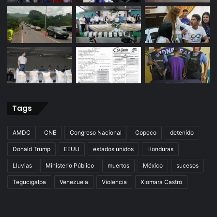
Tags
AMDC
CNE
Congreso Nacional
Copeco
detenido
Donald Trump
EEUU
estados unidos
Honduras
Lluvias
Ministerio Público
muertos
México
sucesos
Tegucigalpa
Venezuela
Violencia
Xiomara Castro