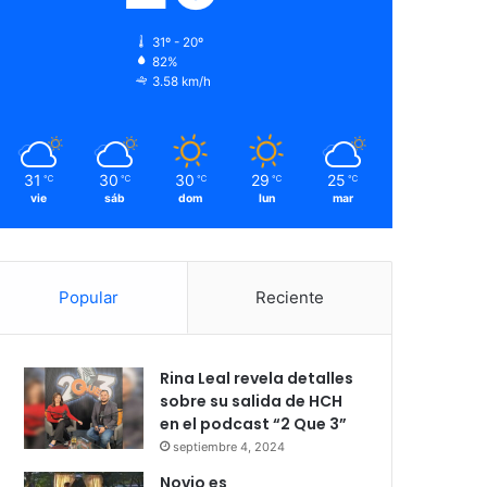
31º - 20º
82%
3.58 km/h
31
30
30
29
25
℃
℃
℃
℃
℃
vie
sáb
dom
lun
mar
Popular
Reciente
Rina Leal revela detalles
sobre su salida de HCH
en el podcast “2 Que 3”
septiembre 4, 2024
Novio es