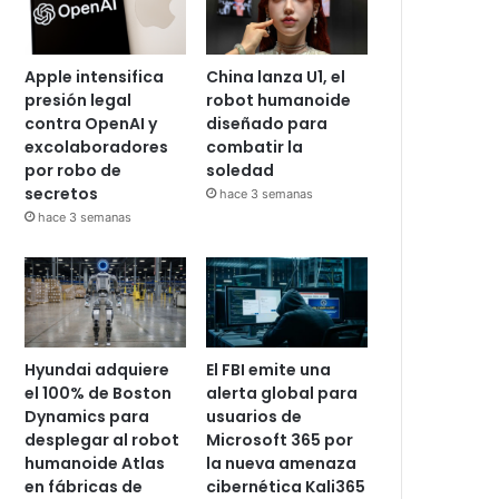
Apple intensifica
China lanza U1, el
presión legal
robot humanoide
contra OpenAI y
diseñado para
excolaboradores
combatir la
por robo de
soledad
secretos
hace 3 semanas
hace 3 semanas
Hyundai adquiere
El FBI emite una
el 100% de Boston
alerta global para
Dynamics para
usuarios de
desplegar al robot
Microsoft 365 por
humanoide Atlas
la nueva amenaza
en fábricas de
cibernética Kali365