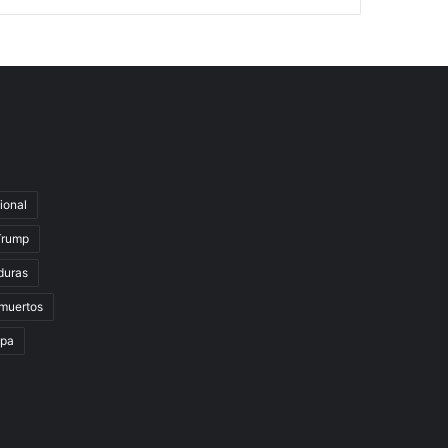
ional
Trump
duras
muertos
lpa