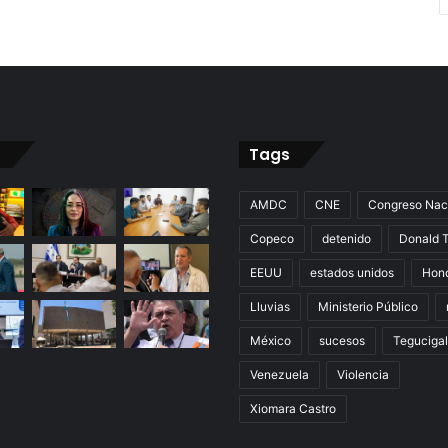
Tags
AMDC
CNE
Congreso Nac
Copeco
detenido
Donald 
EEUU
estados unidos
Hon
Lluvias
Ministerio Público
México
sucesos
Teguciga
Venezuela
Violencia
Xiomara Castro