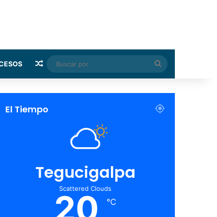
Random Article
Buscar
CESOS
por
El Tiempo
Tegucigalpa
Scattered Clouds
20
℃