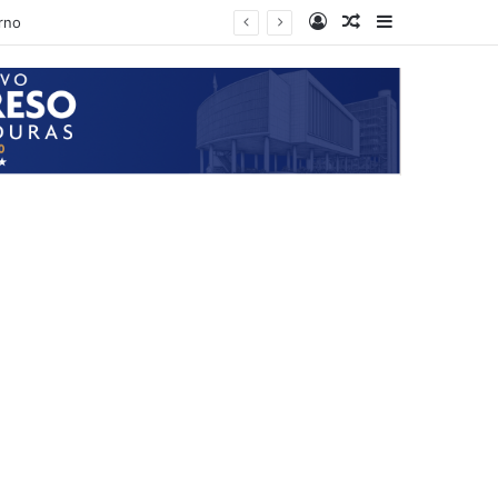
Log In
Random Article
Sidebar
de lempiras anuales