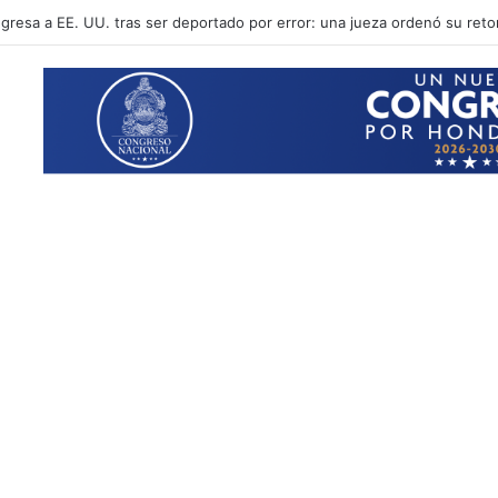
te que la corrupción provoca una pérdida superior a los 3,000 millones 