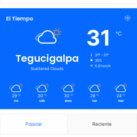
El Tiempo
31
℃
Tegucigalpa
31º - 31º
35%
5.81 km/h
Scattered Clouds
29
30
30
29
24
℃
℃
℃
℃
℃
vie
sáb
dom
lun
mar
Popular
Reciente