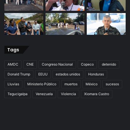
Tags
AMDC
CNE
Congreso Nacional
Copeco
detenido
Donald Trump
EEUU
estados unidos
Honduras
Lluvias
Ministerio Público
muertos
México
sucesos
Tegucigalpa
Venezuela
Violencia
Xiomara Castro