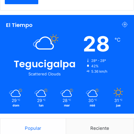
El Tiempo
28
℃
Tegucigalpa
28º - 28º
42%
5.36 km/h
Scattered Clouds
29
29
28
30
31
℃
℃
℃
℃
℃
dom
lun
mar
mié
jue
Popular
Reciente