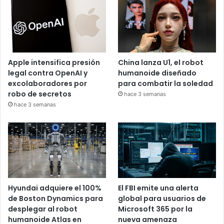
Apple intensifica presión
China lanza U1, el robot
legal contra OpenAI y
humanoide diseñado
excolaboradores por
para combatir la soledad
robo de secretos
hace 3 semanas
hace 3 semanas
Hyundai adquiere el 100%
El FBI emite una alerta
de Boston Dynamics para
global para usuarios de
desplegar al robot
Microsoft 365 por la
humanoide Atlas en
nueva amenaza