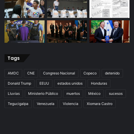
Tags
AMDC
CNE
Congreso Nacional
Copeco
detenido
Donald Trump
EEUU
estados unidos
Honduras
Lluvias
Ministerio Público
muertos
México
sucesos
Tegucigalpa
Venezuela
Violencia
Xiomara Castro