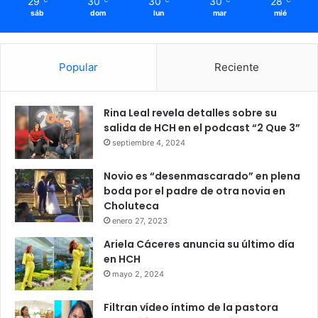
29
30
30
30
28
sáb
dom
lun
mar
mié
Popular
Reciente
Rina Leal revela detalles sobre su
salida de HCH en el podcast “2 Que 3”
septiembre 4, 2024
Novio es “desenmascarado” en plena
boda por el padre de otra novia en
Choluteca
enero 27, 2023
Ariela Cáceres anuncia su último día
en HCH
mayo 2, 2024
Filtran vídeo íntimo de la pastora