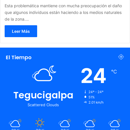
Esta problemática mantiene con mucha preocupación el daño
que algunos individuos están haciendo a los medios naturales
de la zona.…
Leer Más
El Tiempo
24
℃
Tegucigalpa
24º - 24º
51%
2.01 km/h
Scattered Clouds
℃
℃
℃
℃
℃