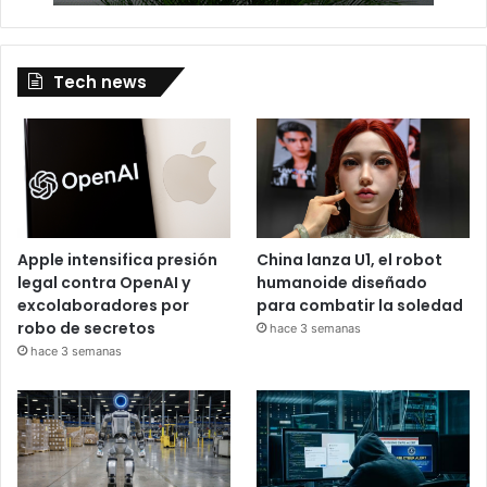
Tech news
Apple intensifica presión
China lanza U1, el robot
legal contra OpenAI y
humanoide diseñado
excolaboradores por
para combatir la soledad
robo de secretos
hace 3 semanas
hace 3 semanas