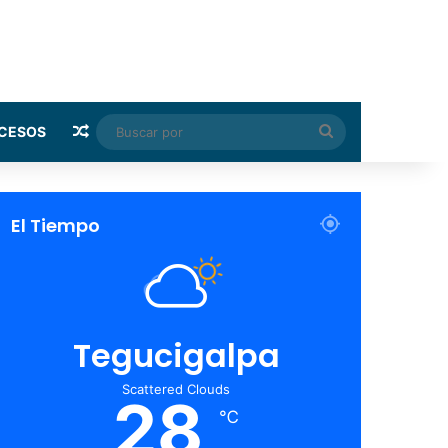
Random Article
Buscar
CESOS
por
El Tiempo
Tegucigalpa
Scattered Clouds
28
℃