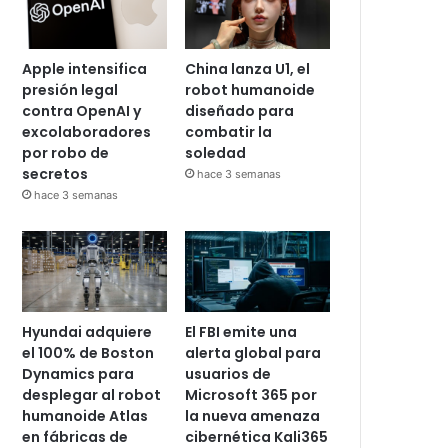
Apple intensifica
China lanza U1, el
presión legal
robot humanoide
contra OpenAI y
diseñado para
excolaboradores
combatir la
por robo de
soledad
secretos
hace 3 semanas
hace 3 semanas
Hyundai adquiere
El FBI emite una
el 100% de Boston
alerta global para
Dynamics para
usuarios de
desplegar al robot
Microsoft 365 por
humanoide Atlas
la nueva amenaza
en fábricas de
cibernética Kali365