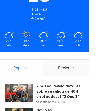
28º - 28º
42%
7.6 km/h
29
30
30
26
28
℃
℃
℃
℃
℃
sáb
dom
lun
mar
mié
Popular
Reciente
Rina Leal revela detalles
sobre su salida de HCH
en el podcast “2 Que 3”
septiembre 4, 2024
Novio es