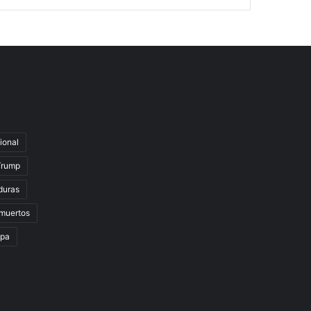
ional
Trump
duras
muertos
lpa