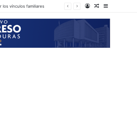
Log In
Random Article
Sidebar
 los vínculos familiares