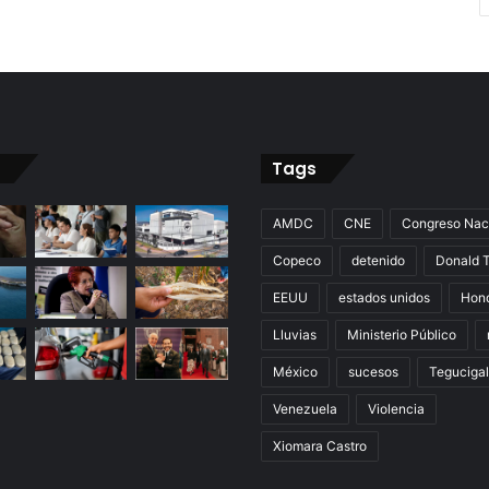
Tags
AMDC
CNE
Congreso Nac
Copeco
detenido
Donald 
EEUU
estados unidos
Hon
Lluvias
Ministerio Público
México
sucesos
Teguciga
Venezuela
Violencia
Xiomara Castro