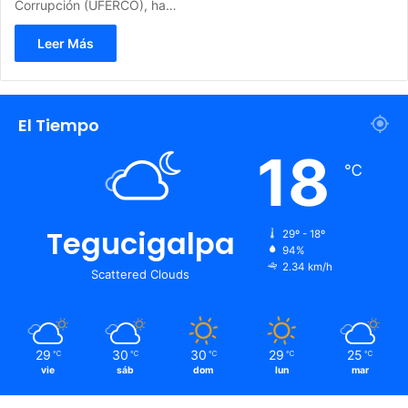
Corrupción (UFERCO), ha…
Leer Más
El Tiempo
18
℃
Tegucigalpa
29º - 18º
94%
2.34 km/h
Scattered Clouds
29
30
30
29
25
℃
℃
℃
℃
℃
vie
sáb
dom
lun
mar