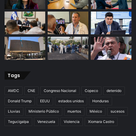
Tags
AMDC
CNE
Congreso Nacional
Copeco
detenido
Donald Trump
EEUU
estados unidos
Honduras
Lluvias
Ministerio Público
muertos
México
sucesos
Tegucigalpa
Venezuela
Violencia
Xiomara Castro