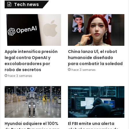
Tech news
Apple intensifica presión
China lanza U1, el robot
legal contra OpenAI y
humanoide diseñado
excolaboradores por
para combatir la soledad
robo de secretos
hace 3 semanas
hace 3 semanas
Hyundai adquiere el 100%
El FBI emite una alerta